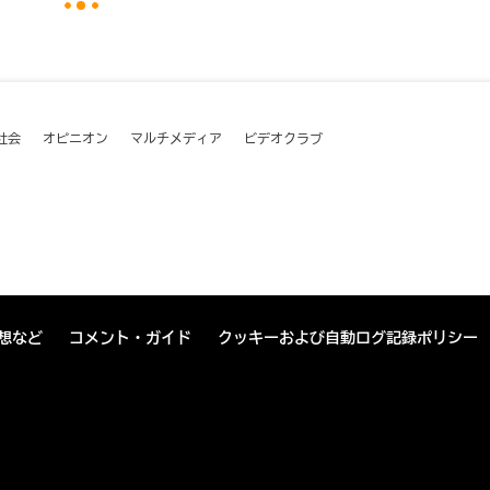
社会
オピニオン
マルチメディア
ビデオクラブ
想など
コメント・ガイド
クッキーおよび自動ログ記録ポリシー