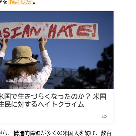
かを
推計した
。
米国で生きづらくなったのか？ 米国
住民に対するヘイトクライム
がら、構造的障壁が多くの米国人を妨げ、数百