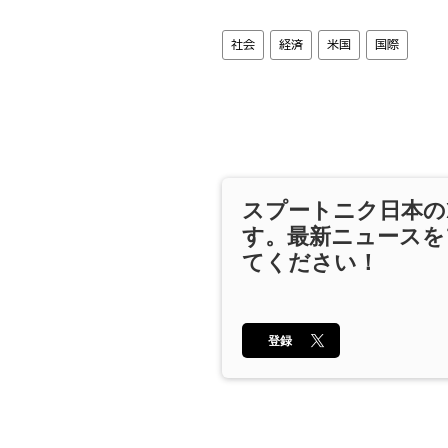
社会
経済
米国
国際
スプートニク日本の
す。最新ニュースを
てください！
登録