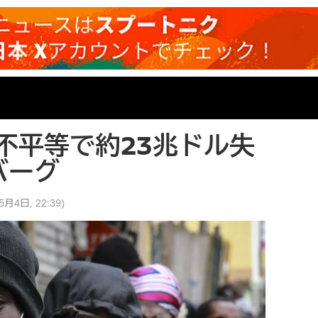
不平等で約23兆ドル失
バーグ
5月4日, 22:39
)