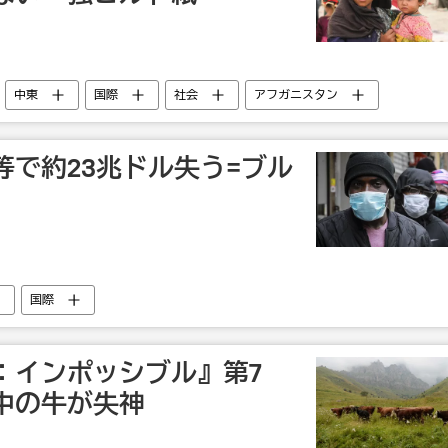
中東
国際
社会
アフガニスタン
等で約23兆ドル失う=ブル
国際
：インポッシブル』第7
中の牛が失神