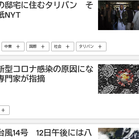
の邸宅に住むタリバン そ
NYT
中東
国際
社会
タリバン
新型コロナ感染の原因にな
専門家が指摘
風14号 12日午後には八