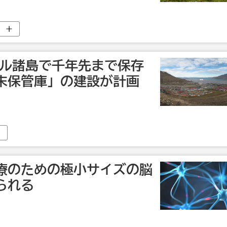
ルバル諸島で千年先まで保存
末保管庫」の建設が計画
療のための極小サイズの脳
られる