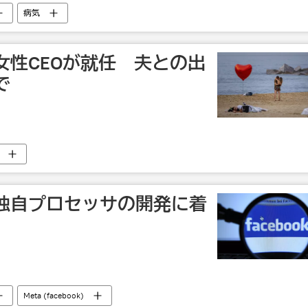
病気
女性CEOが就任 夫との出
で
独自プロセッサの開発に着
Meta (facebook)