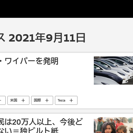
2021年9月11日
・ワイパーを発明
米国
国際
Tesla
民は20万人以上、今後ど
ない＝独ビルト紙