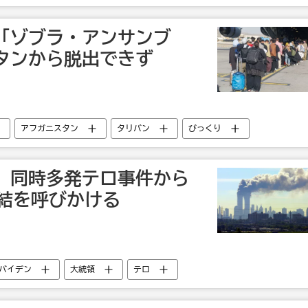
「ゾブラ・アンサンブ
タンから脱出できず
アフガニスタン
タリバン
びっくり
 同時多発テロ事件から
団結を呼びかける
バイデン
大統領
テロ