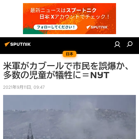
日本
米軍がカブールで市民を誤爆か、
多数の児童が犠牲に＝NYT
2021年9月11日, 09:47