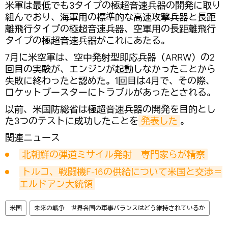
米軍は最低でも3タイプの極超音速兵器の開発に取り
組んでおり、海軍用の標準的な高速攻撃兵器と長距
離飛行タイプの極超音速兵器、空軍用の長距離飛行
タイプの極超音速兵器がこれにあたる。
7月に米空軍は、空中発射型即応兵器（ARRW）の2
回目の実験が、エンジンが起動しなかったことから
失敗に終わったと認めた。1回目は4月で、その際、
ロケットブースターにトラブルがあったとされる。
以前、米国防総省は極超音速兵器の開発を目的とし
た3つのテストに成功したことを
発表した
。
関連ニュース
北朝鮮の弾道ミサイル発射　専門家らが精察
トルコ、戦闘機F-16の供給について米国と交渉＝
エルドアン大統領
米国
未来の戦争 世界各国の軍事バランスはどう維持されているか