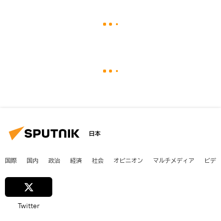
日本
国際
国内
政治
経済
社会
オピニオン
マルチメディア
ビデ
Twitter