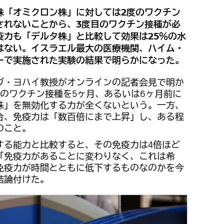
株「オミクロン株」に対しては2度のワクチン
されないことから、3度目のワクチン接種が必
疫力も「デルタ株」と比較して効果は25％の水
はない。イスラエル最大の医療機関、ハイム・
ーで実施された実験の結果で明らかになった。
ヴ・ヨハイ教授がオンラインの記者会見で明か
のワクチン接種を5ヶ月、あるいは6ヶ月前に
株」を無効化する力が全くないという。一方、
合、免疫力は「数百倍にまで上昇」し、ある程
のこと。
する能力と比較すると、その免疫力は4倍ほど
「免疫力があることに変わりなく、これは希
免疫力が時間とともに低下するものなのかを今
結論付けた。