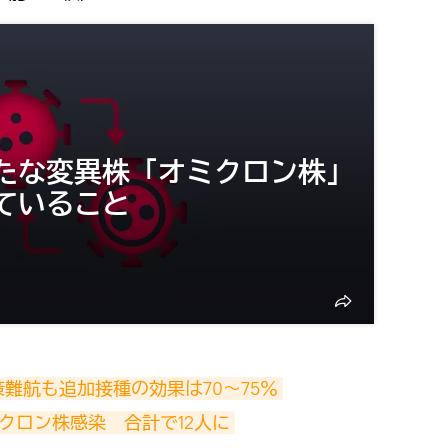
たな変異株「オミクロン株」
ていること
難航も追加接種の効果は70〜75％
クロン株感染　合計で12人に