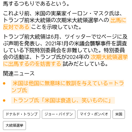
馬するつもりであるという。
これより前、米国の実業家イーロン・マスク氏は、
トランプ前米大統領の次期米大統領選挙への
出馬に
反対である
ことを示唆していた。
トランプ前大統領は6月、ツイッターで12ページに及
ぶ声明を発表し、2021年1月の米議会襲撃事件を調査
している下院特別委員会を非難していた。特別委員
会の活動は、トランプ氏が2024年の
次期大統領選挙
に出馬するのを妨害する
試みだとしている。
関連ニュース
米国は他国に無意味に教訓を与えている＝トラ
ンプ氏
トランプ氏「米国は衰退し、笑いものに」
ドナルド・トランプ
ジョー・バイデン
マイク・ポンペオ
米国
大統領選挙