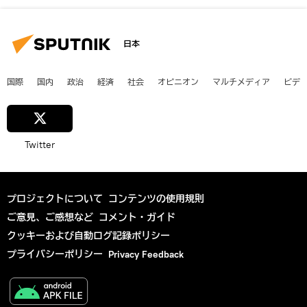
日本
国際
国内
政治
経済
社会
オピニオン
マルチメディア
ビデ
Twitter
プロジェクトについて
コンテンツの使用規則
ご意見、ご感想など
コメント・ガイド
クッキーおよび自動ログ記録ポリシー
プライバシーポリシー
Privacy Feedback