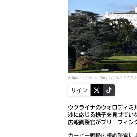
© Sputnik / Mikhail Turgiev
/
メディアバ
サイン
ウクライナのウォロディミ
渉に応じる様子を見せてい
広報調整官がブリーフィン
カービー戦略広報調整官に