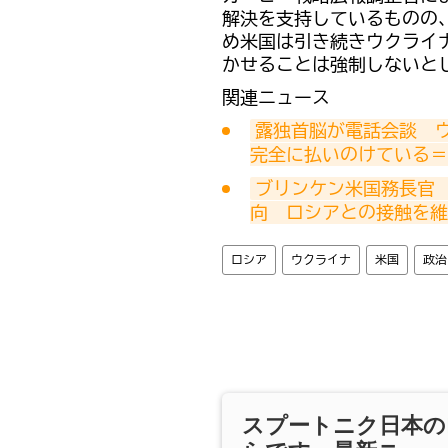
解決を支持しているものの
め米国は引き続きウクライ
かせることは強制しないと
関連ニュース
露独首脳が電話会談　
完全に払いのけている＝
ブリンケン米国務長官
向　ロシアとの接触を維
ロシア
ウクライナ
米国
政治
スプートニク日本の