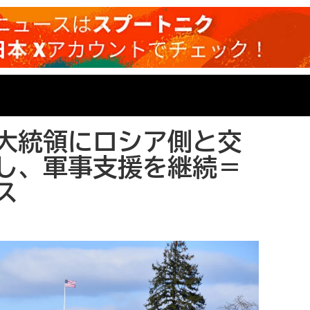
大統領にロシア側と交
し、軍事支援を継続＝
ス