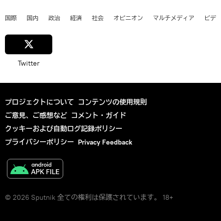
国際
国内
政治
経済
社会
オピニオン
マルチメディア
ビデ
Twitter
プロジェクトについて
コンテンツの使用規則
ご意見、ご感想など
コメント・ガイド
クッキーおよび自動ログ記録ポリシー
プライバシーポリシー
Privacy Feedback
© 2026 Sputnik 全ての権利は保護されています。 18+