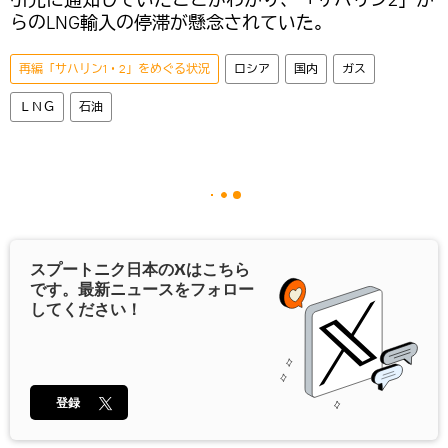
らのLNG輸入の停滞が懸念されていた。
再編「サハリン1・2」をめぐる状況
ロシア
国内
ガス
ＬＮＧ
石油
スプートニク日本の
X
はこちら
です。最新ニュースをフォロー
してください！
登録