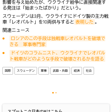
影響を与え始めたが、ウクライナ紛争に直接関連す
る発注は「始まったばかり」だという。
スウェーデンは3月、ウクライナにドイツ製の主力戦
車「レオパルト」を10両供与すると
表明した
。
関連ニュース
ロシアのこの手段は独戦車レオパルトを破壊で
きる　軍事専門家
ドイツのコラムニスト、ウクライナでレオパル
ト戦車がどのような手段で破壊されるかを語る
国際
スウェーデン
軍事
武器・兵器
経済
社会
スプートニク日本の
X
はこちら