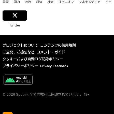
国際
国内
政治
経済
社会
オピニオン
マルチメディア
ビデ
Twitter
プロジェクトについて
コンテンツの使用規則
ご意見、ご感想など
コメント・ガイド
クッキーおよび自動ログ記録ポリシー
プライバシーポリシー
Privacy Feedback
© 2026 Sputnik 全ての権利は保護されています。 18+