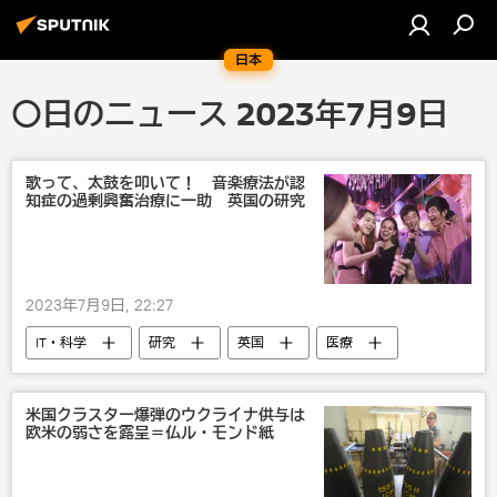
日本
〇日のニュース 2023年7月9日
歌って、太鼓を叩いて！ 音楽療法が認
知症の過剰興奮治療に一助 英国の研究
2023年7月9日, 22:27
IT・科学
研究
英国
医療
米国クラスター爆弾のウクライナ供与は
欧米の弱さを露呈＝仏ル・モンド紙