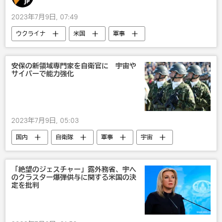
2023年7月9日, 07:49
ウクライナ
米国
軍事
ロシア
武器・兵器
安保の新領域専門家を自衛官に 宇宙や
サイバーで能力強化
2023年7月9日, 05:03
国内
自衛隊
軍事
宇宙
「絶望のジェスチャー」露外務省、宇へ
のクラスター爆弾供与に関する米国の決
定を批判