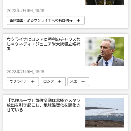
2023年7月9日, 19:16
西側諸国によるウクライナへの兵器供与
ウクライナ
米国
ロシア
軍事
ウクライナにロシアに勝利のチャンスな
し＝ケネディ・ジュニア米大統領立候補
者
2023年7月9日, 16:18
ウクライナ
ロシア
米国
政治
欧州
「気候ループ」気候変動は北極でメタン
放出を引き起こし、地球温暖化を悪化さ
せている