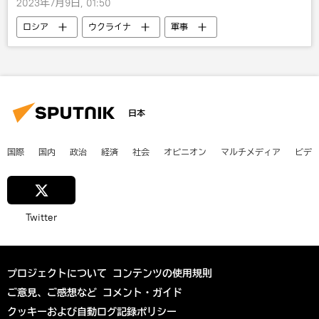
2023年7月9日, 01:50
ロシア
ウクライナ
軍事
米国
武器・兵器
西側諸国によるウクライナへの兵器供与
マリア・ザハロワ
日本
国際
国内
政治
経済
社会
オピニオン
マルチメディア
ビデ
Twitter
プロジェクトについて
コンテンツの使用規則
ご意見、ご感想など
コメント・ガイド
クッキーおよび自動ログ記録ポリシー