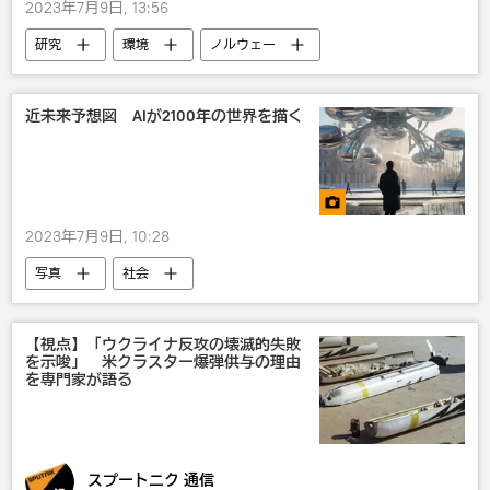
2023年7月9日, 13:56
研究
環境
ノルウェー
国際
北極
気候変動
IT・科学
近未来予想図 AIが2100年の世界を描く
2023年7月9日, 10:28
写真
社会
【視点】「ウクライナ反攻の壊滅的失敗
を示唆」 米クラスター爆弾供与の理由
を専門家が語る
スプートニク 通信