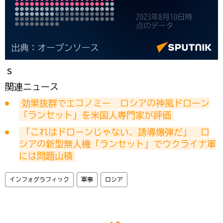
ｓ
関連ニュース
効果抜群でエコノミー　ロシアの神風ドローン
「ランセット」を米国人専門家が評価
「これはドローンじゃない、誘導爆弾だ」　ロ
シアの新型無人機「ランセット」でウクライナ軍
には問題山積
インフォグラフィック
軍事
ロシア