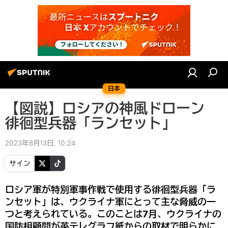
日本
【図説】ロシアの神風ドローン
徘徊型兵器「ランセット」
2023年8月13日, 10:24
サイン
ロシア軍が特別軍事作戦で使用する徘徊型兵器「ラ
ンセット」は、ウクライナ軍にとって主な脅威の一
つと考えられている。このことは7月、ウクライナの
国防相顧問が英テレグラフ紙からの取材で明らかに