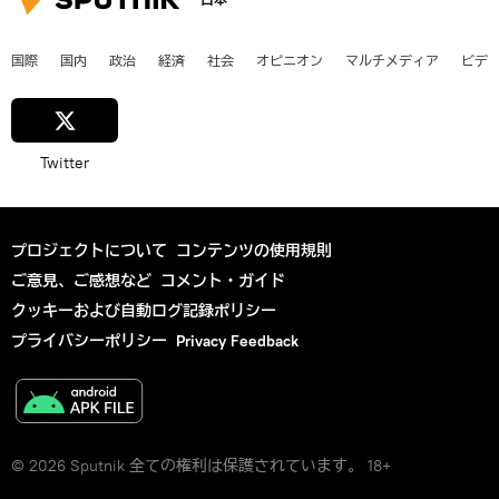
国際
国内
政治
経済
社会
オピニオン
マルチメディア
ビデ
Twitter
プロジェクトについて
コンテンツの使用規則
ご意見、ご感想など
コメント・ガイド
クッキーおよび自動ログ記録ポリシー
プライバシーポリシー
Privacy Feedback
© 2026 Sputnik 全ての権利は保護されています。 18+