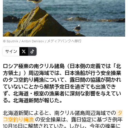
© Sputnik / Anton Denisov
/
メディアバンクへ移行
サイン
ロシア極東の南クリル諸島（日本側の定義では「北
方領土」）周辺海域では、日本漁船が行う安全操業
のタコ空釣り縄漁について、露日間の協議が開かれ
ていないことから解禁予定日を過ぎても出漁でき
ず、北海道・根室の漁業者に深刻な影響を与えてい
る。北海道新聞が報じた。
北海道新聞によると、南クリル諸島周辺海域での
タ
コ空釣り縄漁
の安全操業は、露日協定に基づき例年
10月16日に解禁されていた。しかし、今年の操業に