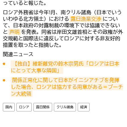
っていると報じた。
ロシア外務省は今年1月、南クリル諸島（日本でいう
いわゆる北方領土）における
露日漁業交渉
につい
て、日本政府の対露制裁の環境下では協議できない
と
声明
を発表。同省は岸田文雄首相とその政権が外
交規範と国際法に違反してロシアに対する非友好的
措置を取ったと指摘した。
関連ニュース
【独自】維新離党の鈴木宗男氏「ロシアは日本
にとって大事な隣国」
関係正常化に関して日本がイニシアチブを発揮
した場合、ロシアは協力する用意がある＝プーチ
ン大統領
国内
ロシア
露日関係
クリル諸島
経済