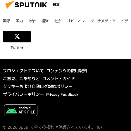
日本
国際
国内
政治
経済
社会
オピニオン
マルチメディア
ビデ
Twitter
プロジェクトについて
コンテンツの使用規則
ご意見、ご感想など
コメント・ガイド
クッキーおよび自動ログ記録ポリシー
プライバシーポリシー
Privacy Feedback
© 2026 Sputnik 全ての権利は保護されています。 18+