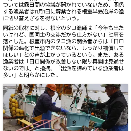
ついては露日間の協議が開かれていないため、関係
する漁業者は11月1日に解禁される根室半島沿岸の漁
に切り替えざるを得ないという。
同紙の取材に対し、根室のタコ漁師は「今年も出た
いけれど、国同士の交渉だから仕方がない」と肩を
落とした。根室市内のタコ漁の関係者からは「日ロ
関係の悪化で出漁できないなら、しっかり補償して
ほしい」との声が上がっているという。また、ある
漁業者は「日ロ関係が改善しない限り再開は見通せ
ないのでは」と指摘。「出漁を諦めている漁業者は
多い」と明らかにした。