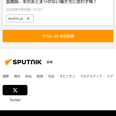
血教師、羊のまとまりのない鳴き方に思わず喝！
2025年5月19日, 07:01
sputnik_jp
さらに 20 本の記事
日本
国際
国内
政治
経済
社会
オピニオン
マルチメディア
ビデ
Twitter