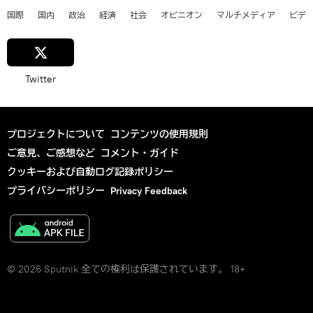
国際
国内
政治
経済
社会
オピニオン
マルチメディア
ビデ
Twitter
プロジェクトについて
コンテンツの使用規則
ご意見、ご感想など
コメント・ガイド
クッキーおよび自動ログ記録ポリシー
プライバシーポリシー
Privacy Feedback
© 2026 Sputnik 全ての権利は保護されています。 18+