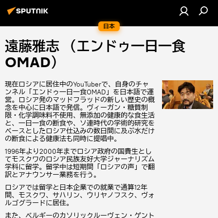
日本
遠藤雅志 （エンドゥ一日一食
OMAD）
現在ロシアに居住中のYouTuberで、自身のチャ
ンネル「エンドゥ一日一食OMAD」を日本語で運
営。ロシア発のマッドフラッドの新しい歴史の概
念を中心に日本語で発信。ヴィーガン・糖質制
限・化学調味料不使用、無添加の健康的な食生活
と、一日一食の断食や、ソ連時代の学術的研究を
ベースとしたロシア仕込みの数日間に及ぶ水だけ
の断食による健康法も同時に提唱中。
1996年より2000年までロシア政府の国費生とし
てモスクワのロシア民族友好大学ジャーナリズム
学科に留学。留学中は短期間「ロシアの声」で翻
訳とアナウンサー業務を行う。
ロシアでは留学と日本企業での就業で通算12年
間、モスクワ、サハリン、ウリヤノフスク、ヴォ
ルゴグラードに居住。
また、ベルギーのカソリックルーヴェン・ゲント