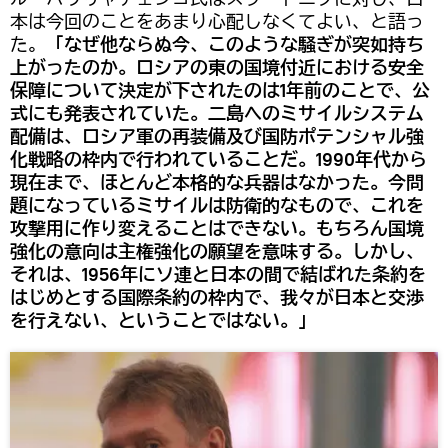
本は今回のことをあまり心配しなくてよい、と語っ
た。
「なぜ他ならぬ今、このような騒ぎが突如持ち
上がったのか。ロシアの東の国境付近における安全
保障について決定が下されたのは1年前のことで、公
式にも発表されていた。二島へのミサイルシステム
配備は、ロシア軍の再装備及び国防ポテンシャル強
化戦略の枠内で行われていることだ。1990年代から
現在まで、ほとんど本格的な兵器はなかった。今問
題になっているミサイルは防衛的なもので、これを
攻撃用に作り変えることはできない。もちろん国境
強化の意向は主権強化の願望を意味する。しかし、
それは、1956年にソ連と日本の間で結ばれた条約を
はじめとする国際条約の枠内で、我々が日本と交渉
を行えない、ということではない。」