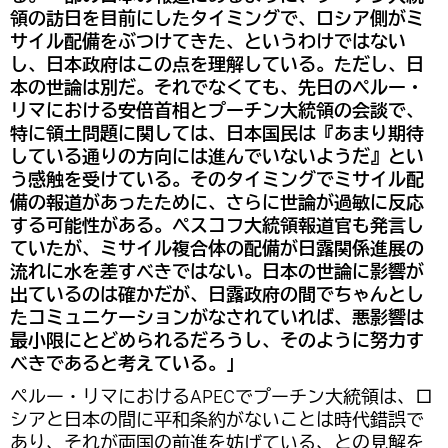
領の訪日を目前にしたタイミングで、ロシア側がミ
サイル配備をぶつけてきた、というわけではない
し、日本政府はこの点を理解している。ただし、日
本の世論は別だ。それでなくても、先日のペルー・
リマにおける安倍首相とプーチン大統領の会談で、
特に領土問題に関しては、日本国民は『あまり期待
している通りの方向には進んでいないようだ』とい
う感触を受けている。そのタイミングでミサイル配
備の報道があったために、さらに世論が過敏に反応
する可能性がある。ぺスコフ大統領報道官も発言し
ていたが、ミサイル複合体の配備が日露関係進展の
流れに水を差すべきではない。日本の世論に影響が
出ているのは確かだが、日露政府の間でちゃんとし
たコミュニケーションがなされていれば、悪影響は
最小限にとどめられるだろうし、そのように努力す
べきであると考えている。」
ペルー・リマにおけるAPECでプーチン大統領は、ロ
シアと日本の間に平和条約がないことは時代錯誤で
あり、それが両国の前進を妨げている、との見解を