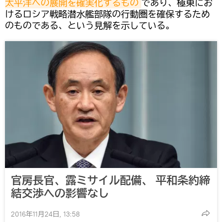
太平洋への展開を確実化するもの
であり、極東にお
けるロシア戦略潜水艦部隊の行動圏を確保するため
のものである、という見解を示している。
官房長官、露ミサイル配備、 平和条約締
結交渉への影響なし
2016年11月24日, 13:58