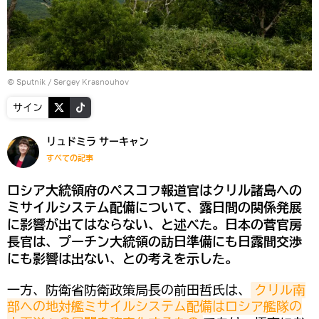
© Sputnik / Sergey Krasnouhov
サイン
リュドミラ サーキャン
すべての記事
ロシア大統領府のペスコフ報道官はクリル諸島への
ミサイルシステム配備について、露日間の関係発展
に影響が出てはならない、と述べた。日本の菅官房
長官は、プーチン大統領の訪日準備にも日露間交渉
にも影響は出ない、との考えを示した。
一方、防衛省防衛政策局長の前田哲氏は、
クリル南
部への地対艦ミサイルシステム配備はロシア艦隊の