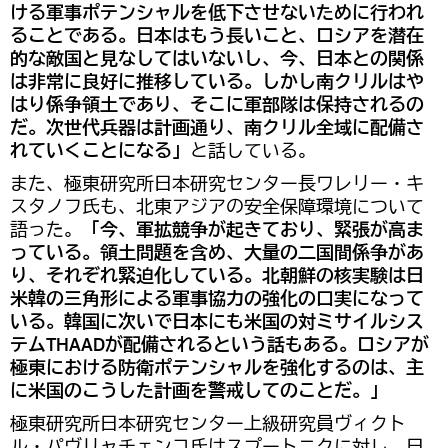
ける軍事ポテンシャルを低下させないために行われ
ることである。日本はもう長いこと、ロシアを潜在
的な敵国と見なしてはいないし、今、日本との関係
は非常に良好に推移している。しかし南クリルはや
はり係争領土であり、そこに軍部隊は保持されるの
だ。次世代兵器は計画通り、南クリル全域に配備さ
れていくことになる」
と話している。
また、極東研究所日本研究センター長ワレリー・キ
スタノフ氏も、北東アジアの安全保障環境について
語った。
「今、軍拡競争が起きており、緊張が高ま
っている。領土問題を含め、大量の二国間係争があ
り、それぞれ緊迫化している。北朝鮮の核実験は日
米韓の三角形による軍事協力の強化の口実になって
いる。韓国に次いで日本にも米国の対ミサイルシス
テムTHAADが配備されるという話もある。ロシアが
極東における防衛ポテンシャルを強化するのは、主
に米国のこうした計画を警戒してのことだ。」
極東研究所日本研究センター上級研究員ヴィクト
ル・パヴリャチェンコ氏はスプートニクに対し、日