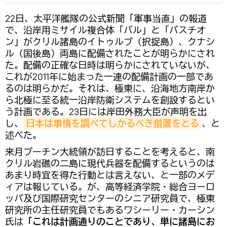
22日、太平洋艦隊の公式新聞「軍事当直」の報道
で、沿岸用ミサイル複合体「バル」と「バスチオ
ン」がクリル諸島のイトゥルプ（択捉島）、クナシ
ル（国後島）両島に配備されたことが明らかにされ
た。配備の正確な日時は明らかにされていないが、
これが2011年に始まった一連の配備計画の一部であ
るのは明らかだ。それは、極東に、沿海地方南岸か
ら北極に至る統一沿岸防衛システムを創設するとい
う計画である。23日には岸田外務大臣が声明を出
し、
日本は事情を調べてしかるべき措置をとる
、と
述べた。
来月プーチン大統領が訪日することを考えると、南
クリル岩礁の二島に現代兵器を配備するというのは
あまり時宜を得た行動とは言えない、と一部のメデ
ィアは報じている。が、高等経済学院・総合ヨーロ
ッパ及び国際研究センターのシニア研究員で、極東
研究所の主任研究員でもあるワシーリー・カーシン
氏は
「これは計画通りのことであり、単に諸島にお