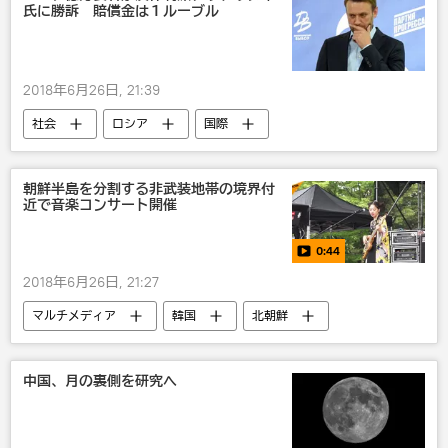
氏に勝訴 賠償金は１ルーブル
2018年6月26日, 21:39
社会
ロシア
国際
アレクセイ・ナヴァリヌイ
裁判所
びっくり
災害・事故・事件
朝鮮半島を分割する非武装地帯の境界付
近で音楽コンサート開催
0:44
2018年6月26日, 21:27
マルチメディア
韓国
北朝鮮
動画
中国、月の裏側を研究へ