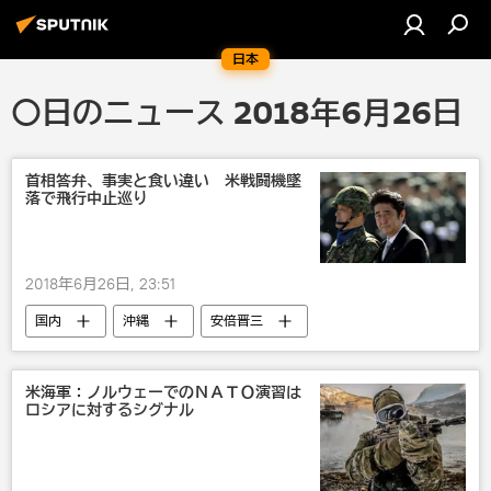
日本
〇日のニュース 2018年6月26日
首相答弁、事実と食い違い 米戦闘機墜
落で飛行中止巡り
2018年6月26日, 23:51
国内
沖縄
安倍晋三
アメリカ軍
事故
戦争・紛争・対立・外交
軍事
米海軍：ノルウェーでのＮＡＴＯ演習は
ロシアに対するシグナル
軍事演習