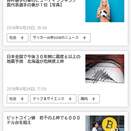
Ｗ杯選手の妻のビューティランキング
露代表選手の妻が１位【写真】
2018年6月26日, 18:39
社会
サッカーW杯2018のニュース
サッカーW杯2018
スポーツ
エンタメ
日本全国で今後３０年間に震度６以上の
地震予測 北海道が危険度上昇
2018年6月26日, 17:53
社会
テック＆サイエンス
国内
地震
ビットコイン値 若干の上昇で６０００
ドル台を超え