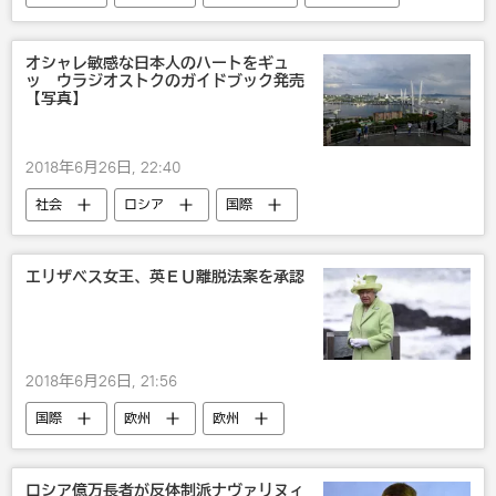
韓国
戦争・紛争・対立・外交
オシャレ敏感な日本人のハートをギュ
ッ ウラジオストクのガイドブック発売
【写真】
2018年6月26日, 22:40
社会
ロシア
国際
エンタメ
極東
国内
露日関係
観光
旅行
エリザベス女王、英ＥＵ離脱法案を承認
おもしろい
2018年6月26日, 21:56
国際
欧州
欧州
エリザベス2世
ロシア億万長者が反体制派ナヴァリヌィ