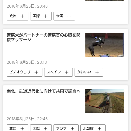
2018年6月26日, 23:43
政治
国際
米国
ノルウェー
NATO
アメリカ軍
戦争・紛争・対立・外交
露米関係
警察犬がパートナーの警察官の心臓を間
接マッサージ
軍事
軍事演習
ロシア
2018年6月26日, 23:13
ビデオクラブ
スペイン
かわいい
動物
南北、鉄道近代化に向けて共同で調査へ
2018年6月26日, 22:46
政治
国際
アジア
北朝鮮