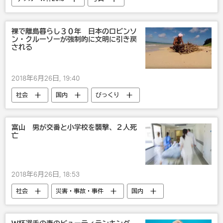
マルチメディア
2018年のロシアW杯
サッカー
裸で離島暮らし３０年 日本のロビンソ
ン・クルーソーが強制的に文明に引き戻
される
2018年6月26日, 19:40
社会
国内
びっくり
富山 男が交番と小学校を襲撃、２人死
亡
2018年6月26日, 18:53
社会
災害・事故・事件
国内