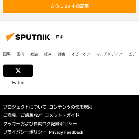
さらに 20 本の記事
日本
国際
国内
政治
経済
社会
オピニオン
マルチメディア
ビデ
Twitter
プロジェクトについて
コンテンツの使用規則
ご意見、ご感想など
コメント・ガイド
クッキーおよび自動ログ記録ポリシー
プライバシーポリシー
Privacy Feedback