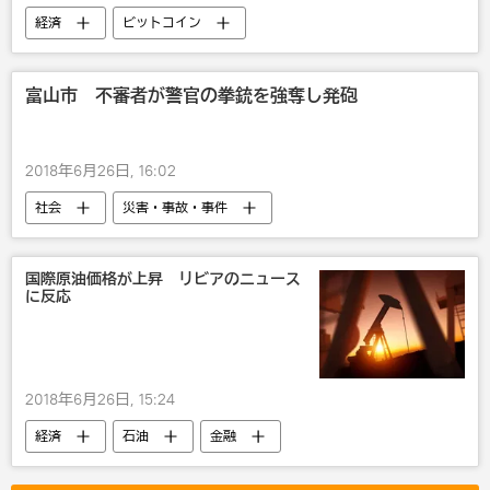
経済
ビットコイン
仮想通貨・暗号通貨
富山市 不審者が警官の拳銃を強奪し発砲
2018年6月26日, 16:02
社会
災害・事故・事件
国際原油価格が上昇 リビアのニュース
に反応
2018年6月26日, 15:24
経済
石油
金融