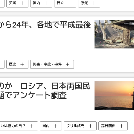
英国
国内
日立
原発
から24年、各地で平成最後
歴史
災害・事故・事件
のか ロシア、日本両国民
題でアンケート調査
るいは協力の島？
国内
クリル諸島
露日関係