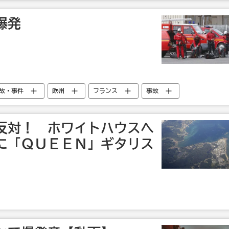
爆発
故・事件
欧州
フランス
事故
反対！ ホワイトハウスへ
に「ＱＵＥＥＮ」ギタリス