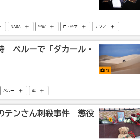
NASA
宇宙
IT・科学
テクノ
時 ペルーで「ダカール・
12
ペルー
車
のテンさん刺殺事件 懲役