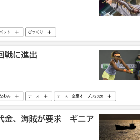
ペット
びっくり
回戦に進出
なおみ
テニス
テニス 全豪オープン2020
代金、海賊が要求 ギニア