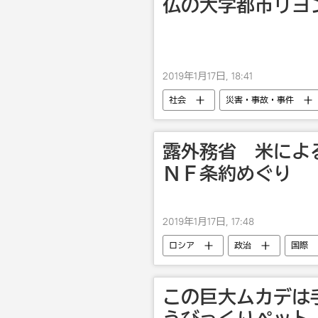
仏の大学都市リヨ
2019年1月17日, 18:41
社会
災害・事故・事件
露外務省 米によ
ＮＦ条約めぐり
2019年1月17日, 17:48
ロシア
政治
国際
この巨大ムカデは