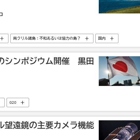
コ
南クリル諸島：不和あるいは協力の島？
国内
のシンポジウム開催 黒田
G20
ル望遠鏡の主要カメラ機能