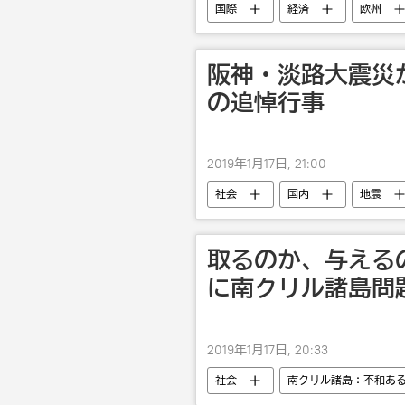
国際
経済
欧州
経済協力
阪神・淡路大震災
の追悼行事
2019年1月17日, 21:00
社会
国内
地震
取るのか、与える
に南クリル諸島問
2019年1月17日, 20:33
社会
南クリル諸島：不和あ