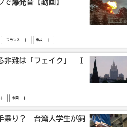
ンで爆発音【動画】
フランス
事故
る非難は「フェイク」 Ｉ
米国
手乗り？ 台湾人学生が飼