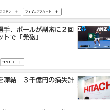
フスタン
フィギュアスケート
選手、ボールが副審に２回
ットで「発砲」
びっくり
を凍結 ３千億円の損失計