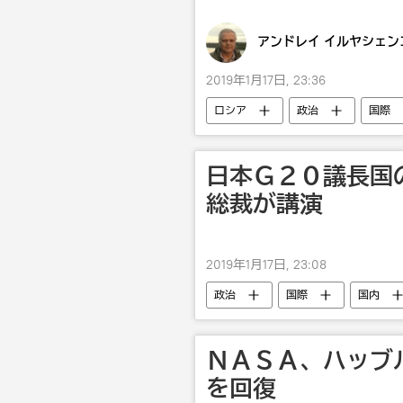
アンドレイ イルヤシェン
2019年1月17日, 23:36
ロシア
政治
国際
クリル諸島
露日関係
日本Ｇ２０議長国
総裁が講演
2019年1月17日, 23:08
政治
国際
国内
ＮＡＳＡ、ハッブ
を回復