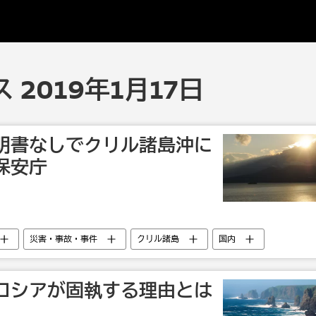
2019年1月17日
明書なしでクリル諸島沖に
保安庁
災害・事故・事件
クリル諸島
国内
ロシアが固執する理由とは