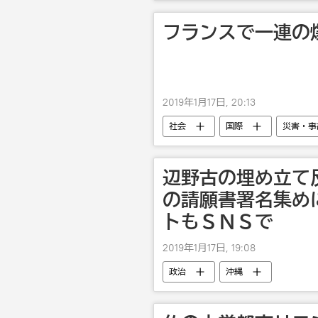
ロシア
フランスで一連の
2019年1月17日, 20:13
社会
国際
災害・事
辺野古の埋め立て
の請願書署名集め
トもＳＮＳで
2019年1月17日, 19:08
政治
沖縄