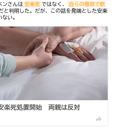
ベンさんは
安楽死
ではなく、
自らの意思で飲
だと判明した。だが、この話を発端とした安楽
いない。
安楽死処置開始 両親は反対