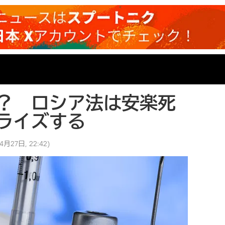
？ ロシア法は安楽死
ライズする
4月27日, 22:42
)