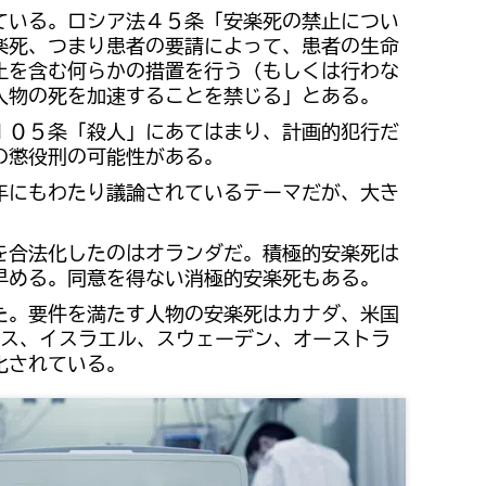
ている。ロシア法４５条「安楽死の禁止につい
楽死、つまり患者の要請によって、患者の生命
止を含む何らかの措置を行う（もしくは行わな
人物の死を加速することを禁じる」とある。
１０５条「殺人」にあてはまり、計画的犯行だ
の懲役刑の可能性がある。
年にもわたり議論されているテーマだが、大き
を合法化したのはオランダだ。積極的安楽死は
早める。同意を得ない消極的安楽死もある。
た。要件を満たす人物の安楽死はカナダ、米国
ス、イスラエル、スウェーデン、オーストラ
化されている。