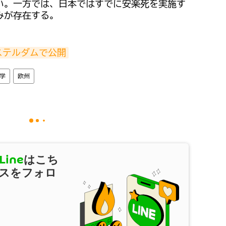
い。一方では、日本ではすでに安楽死を実施す
みが存在する。
ステルダムで公開
学
欧州
Line
はこち
スをフォロ