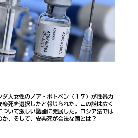
ンダ人女性のノア・ポトベン（１７）が性暴力
安楽死を選択したと報じられた。この話は広く
について激しい議論に発展した。ロシア法では
のか、そして、安楽死が合法な国とは？