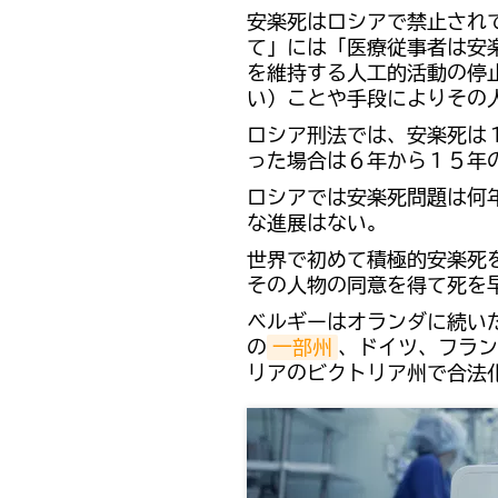
安楽死はロシアで禁止され
て」には「医療従事者は安
を維持する人工的活動の停
い）ことや手段によりその
ロシア刑法では、安楽死は
った場合は６年から１５年
ロシアでは安楽死問題は何
な進展はない。
世界で初めて積極的安楽死
その人物の同意を得て死を
ベルギーはオランダに続い
の
一部州
、ドイツ、フラン
リアのビクトリア州で合法