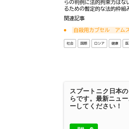
らの判例に法的拘束力はな
るための暫定的な法的枠組
関連記事
自殺用カプセル　アム
社会
国際
ロシア
健康
医
スプートニク日本の
らです。最新ニュー
ーしてください！
登録