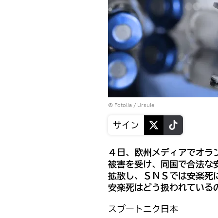
©
Fotolia
/ Ursule
サイン
４日、欧州メディアでオラ
被害を受け、同国で合法な
拡散し、ＳＮＳでは安楽死
安楽死はどう扱われている
スプートニク日本