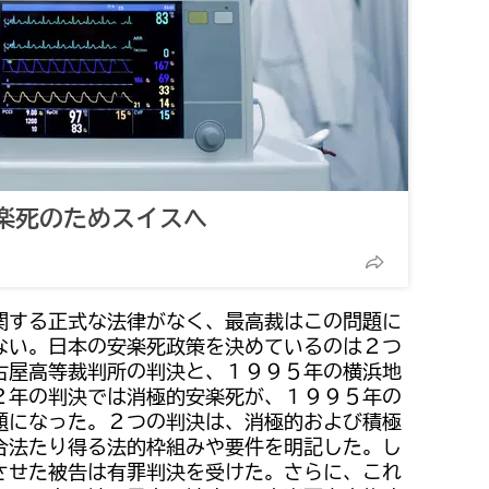
楽死のためスイスへ
関する正式な法律がなく、最高裁はこの問題に
ない。日本の安楽死政策を決めているのは２つ
古屋高等裁判所の判決と、１９９５年の横浜地
２年の判決では消極的安楽死が、１９９５年の
題になった。２つの判決は、消極的および積極
合法たり得る法的枠組みや要件を明記した。し
させた被告は有罪判決を受けた。さらに、これ