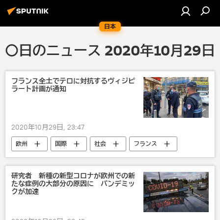
日本
〇日のニュース 2020年10月29日
フランス全土でテロに対抗するヴィジピ
ラート計画が通知
2020年10月29日, 23:47
欧州
国際
社会
フランス
テロ
テロ事件
研究者 新種の新型コロナが欧州での新
たな症例の大部分の原因に パンデミッ
クが加速