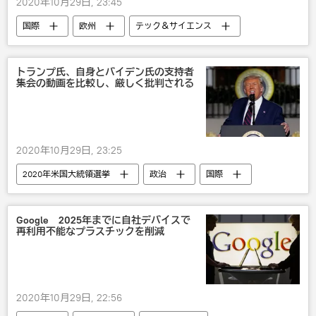
2020年10月29日, 23:45
国際
欧州
テック＆サイエンス
社会
新型コロナウイルス
欧州
トランプ氏、自身とバイデン氏の支持者
集会の動画を比較し、厳しく批判される
2020年10月29日, 23:25
2020年米国大統領選挙
政治
国際
米国
ドナルド・トランプ
大統領選挙
Google 2025年までに自社デバイスで
再利用不能なプラスチックを削減
2020年10月29日, 22:56