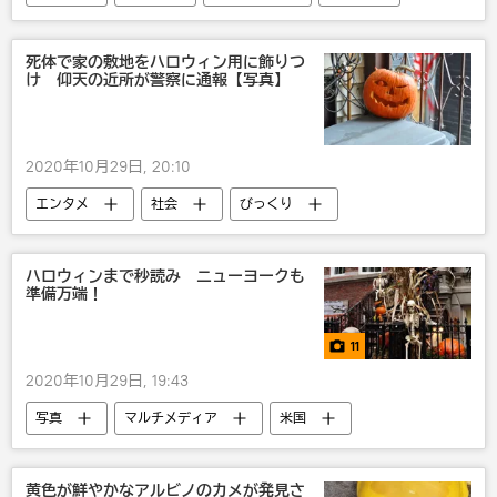
テック＆サイエンス
宇宙
死体で家の敷地をハロウィン用に飾りつ
け 仰天の近所が警察に通報【写真】
2020年10月29日, 20:10
エンタメ
社会
びっくり
ハロウィンまで秒読み ニューヨークも
準備万端！
11
2020年10月29日, 19:43
写真
マルチメディア
米国
黄色が鮮やかなアルビノのカメが発見さ