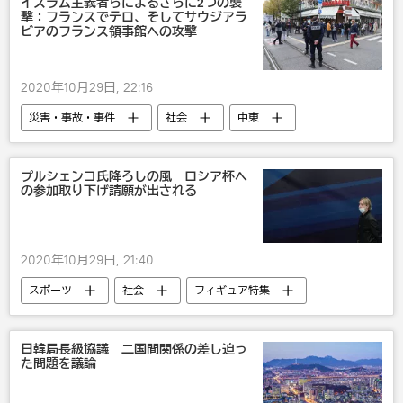
イスラム主義者らによるさらに2つの襲
撃：フランスでテロ、そしてサウジアラ
ビアのフランス領事館への攻撃
2020年10月29日, 22:16
災害・事故・事件
社会
中東
国際
欧州
フランス
プルシェンコ氏降ろしの風 ロシア杯へ
の参加取り下げ請願が出される
2020年10月29日, 21:40
スポーツ
社会
フィギュア特集
フィギュアスケート
エフゲニー・プルシェンコ
日韓局長級協議 二国間関係の差し迫っ
た問題を議論