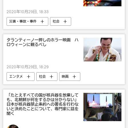
2020年10月29日, 18:33
災害・事故・事件
社会
タランティーノ一押しのホラー映画 ハ
ロウィーンに観るべし
2020年10月29日, 18:29
エンタメ
社会
映画
「たとえすべての国が核兵器を放棄して
も、北朝鮮が何をするかは分からない」
日本が核兵器禁止条約への署名を行わな
いと決めたことについて、専門家に話を
聞く