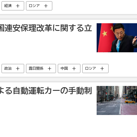
経済
ロシア
国連安保理改革に関する立
政治
露日関係
中国
ロシア
よる自動運転カーの手動制