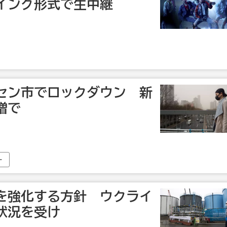
イング形式で生中継
深セン市でロックダウン 新
増で
を強化する方針 ウクライ
状況を受け