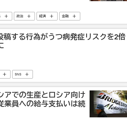
係
政治
経済
金融
を投稿する行為がうつ病発症リスクを2倍
に
SNS
シアでの生産とロシア向け
従業員への給与支払いは続