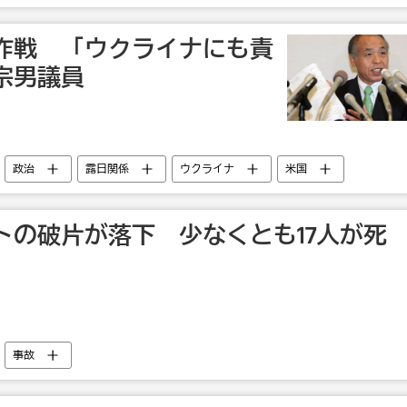
作戦 「ウクライナにも責
宗男議員
政治
露日関係
ウクライナ
米国
トの破片が落下 少なくとも17人が死
事故