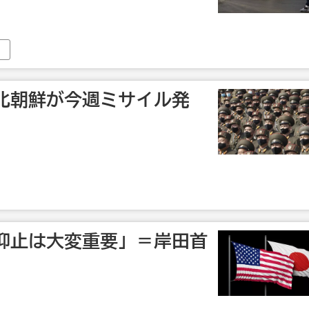
北朝鮮が今週ミサイル発
抑止は大変重要」＝岸田首