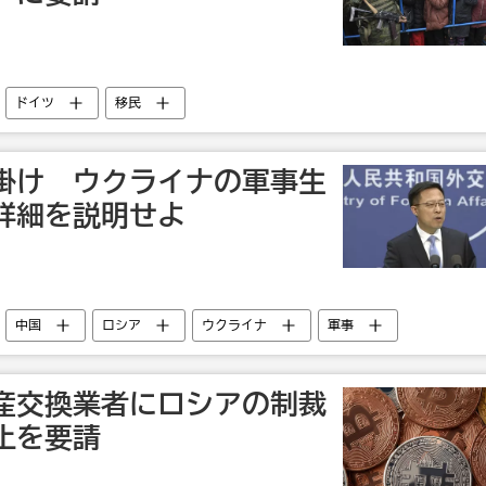
ドイツ
移民
掛け ウクライナの軍事生
詳細を説明せよ
中国
ロシア
ウクライナ
軍事
産交換業者にロシアの制裁
止を要請