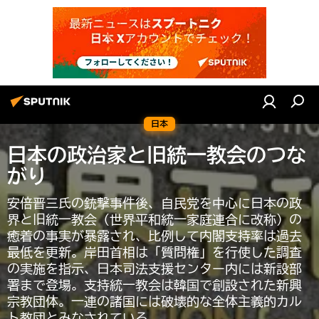
日本
日本の政治家と旧統一教会のつな
がり
安倍晋三氏の銃撃事件後、自民党を中心に日本の政
界と旧統一教会（世界平和統一家庭連合に改称）の
癒着の事実が暴露され、比例して内閣支持率は過去
最低を更新。岸田首相は「質問権」を行使した調査
の実施を指示、日本司法支援センター内には新設部
署まで登場。支持統一教会は韓国で創設された新興
宗教団体。一連の諸国には破壊的な全体主義的カル
ト教団とみなされている。