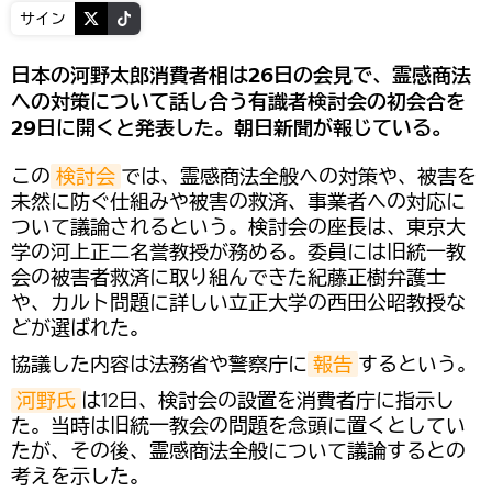
サイン
日本の河野太郎消費者相は26日の会見で、霊感商法
への対策について話し合う有識者検討会の初会合を
29日に開くと発表した。朝日新聞が報じている。
この
検討会
では、霊感商法全般への対策や、被害を
未然に防ぐ仕組みや被害の救済、事業者への対応に
ついて議論されるという。検討会の座長は、東京大
学の河上正二名誉教授が務める。委員には旧統一教
会の被害者救済に取り組んできた紀藤正樹弁護士
や、カルト問題に詳しい立正大学の西田公昭教授な
どが選ばれた。
協議した内容は法務省や警察庁に
報告
するという。
河野氏
は12日、検討会の設置を消費者庁に指示し
た。当時は旧統一教会の問題を念頭に置くとしてい
たが、その後、霊感商法全般について議論するとの
考えを示した。