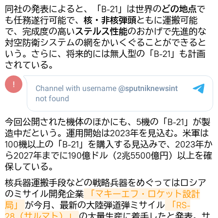
同社の発表によると、「B-21」は世界の
どの地点
で
も任務遂行可能で、
核・非核弾頭
ともに運搬可能
で、完成度の高い
ステルス性能
のおかげで先進的な
対空防衛システムの網をかいくぐることができると
いう。さらに、将来的には無人型の「B-21」も計画
されている。
今回公開された機体のほかにも、5機の「B-21」が製
造中だという。運用開始は2023年を見込む。米軍は
100機以上の「B-21」を購入する見込みで、2023年か
ら2027年までに190億ドル（2兆5500億円）以上を確
保している。
核兵器運搬手段などの戦略兵器をめぐってはロシア
のミサイル開発企業
「マキーエフ・ロケット設計
局」
が今月、最新の大陸弾道弾ミサイル
「RS-
28（サルマト）」
の大量生産に着手したと発表。サ