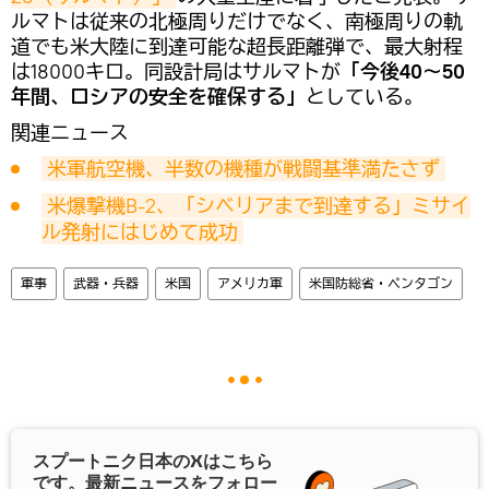
ルマトは従来の北極周りだけでなく、南極周りの軌
道でも米大陸に到達可能な超長距離弾で、最大射程
は18000キロ。同設計局はサルマトが
「今後40～50
年間、ロシアの安全を確保する」
としている。
関連ニュース
米軍航空機、半数の機種が戦闘基準満たさず
米爆撃機B-2、「シベリアまで到達する」ミサイ
ル発射にはじめて成功
軍事
武器・兵器
米国
アメリカ軍
米国防総省・ペンタゴン
スプートニク日本の
X
はこちら
です。最新ニュースをフォロー