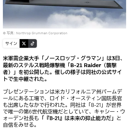
© 写真 :
Northrop Grumman Corporation
サイン
米軍需企業大手「ノースロップ・グラマン」は3日、
最新のステルス戦略爆撃機「B-21 Raider（襲撃
者）」を初公開した。催しの様子は同社の公式サイ
トで生中継された。
プレゼンテーションは米カリフォルニア州パームデ
ールにある工場で、ロイド・オースティン国防長官
も出席したなかで行われた。同社は「B-21」が世界
で唯一の第6世代航空機だとしていて、キャシー・ウ
ォーデン社長も
「『B-21』は未来の抑止能力だ」
と
自信をみせる。