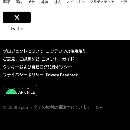
国際
国内
政治
経済
社会
オピニオン
マルチメディア
ビデ
Twitter
プロジェクトについて
コンテンツの使用規則
ご意見、ご感想など
コメント・ガイド
クッキーおよび自動ログ記録ポリシー
プライバシーポリシー
Privacy Feedback
© 2026 Sputnik 全ての権利は保護されています。 18+