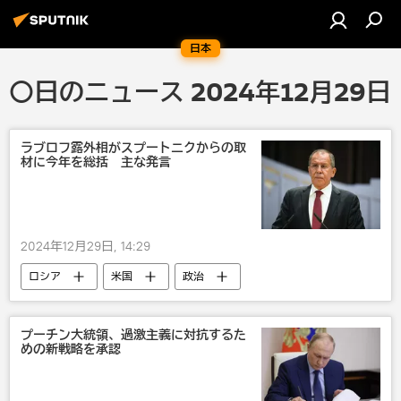
日本
〇日のニュース 2024年12月29日
ラブロフ露外相がスプートニクからの取
材に今年を総括 主な発言
2024年12月29日, 14:29
ロシア
米国
政治
セルゲイ・ラブロフ
ウクライナ
シリア
イラン
スプートニク
プーチン大統領、過激主義に対抗するた
めの新戦略を承認
NATO