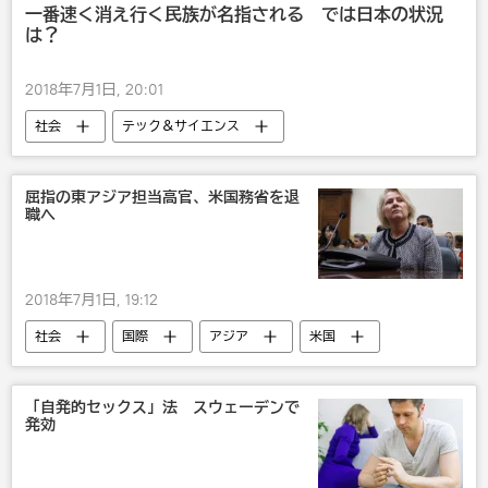
一番速く消え行く民族が名指される では日本の状況
は？
2018年7月1日, 20:01
社会
テック＆サイエンス
ウクライナ
ブルガリア
国内
高齢
びっくり
人口
屈指の東アジア担当高官、米国務省を退
職へ
2018年7月1日, 19:12
社会
国際
アジア
米国
中国
北朝鮮
戦争・紛争・対立・外交
びっくり
「自発的セックス」法 スウェーデンで
発効