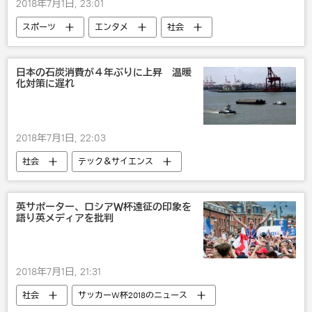
2018年7月1日, 23:01
スポーツ
エンタメ
社会
サッカーW杯2018のニュース
サッカーW杯2018
ロシア
国際
日本の石炭消費が４年ぶりに上昇 温暖
化対策に遅れ
2018年のロシアW杯
サッカー
ファッション
おもしろい
かわいい
2018年7月1日, 22:03
社会
テック＆サイエンス
英サポーター、ロシアＷ杯遠征の印象を
語り英メディアを批判
2018年7月1日, 21:31
社会
サッカーW杯2018のニュース