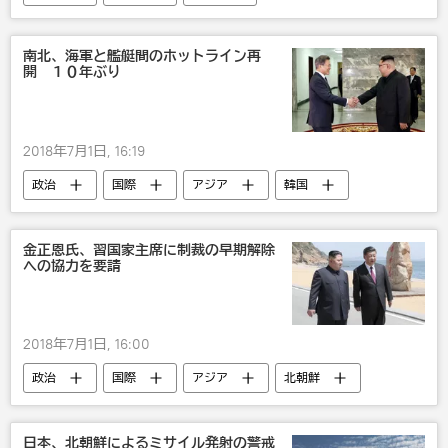
災害・事故・事件
アジア
米国
中国
キューバ
びっくり
南北、海軍と艦艇間のホットライン再
開 １０年ぶり
戦争・紛争・対立・外交
被害
2018年7月1日, 16:19
政治
国際
アジア
韓国
北朝鮮
戦争・紛争・対立・外交
軍事
金正恩氏、習国家主席に制裁の早期解除
への協力を要請
2018年7月1日, 16:00
政治
国際
アジア
北朝鮮
中国
習国家主席
金正恩
戦争・紛争・対立・外交
制裁
日本、北朝鮮によるミサイル発射の警戒