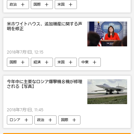
政治
国際
米国
アメリカ軍
武器・兵器
米ホワイトハウス、追加増産に関する声
明を修正
2018年7月1日, 12:15
国際
経済
米国
中東
サウジアラビア
ドナルド・トランプ
サルマーン国王
石油
今年中に主要なロシア爆撃機８機が修理
される【写真】
2018年7月1日, 11:45
ロシア
政治
国際
ロシア軍
武器・兵器
軍事