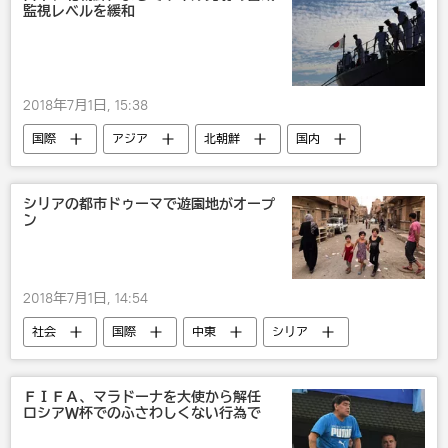
監視レベルを緩和
核問題
2018年7月1日, 15:38
国際
アジア
北朝鮮
国内
自衛隊
ミサイル
軍事
戦争・紛争・対立・外交
シリアの都市ドゥーマで遊園地がオープ
ン
2018年7月1日, 14:54
社会
国際
中東
シリア
ＦＩＦＡ、マラドーナを大使から解任
ロシアＷ杯でのふさわしくない行為で