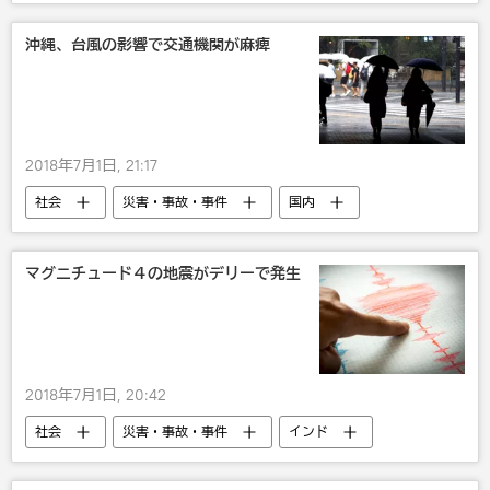
サッカーW杯2018
スポーツ
エンタメ
英国
2018年のロシアW杯
沖縄、台風の影響で交通機関が麻痺
情報戦
サッカー
びっくり
ロシア
2018年7月1日, 21:17
社会
災害・事故・事件
国内
沖縄
台風
びっくり
自然
飛行機
マグニチュード４の地震がデリーで発生
2018年7月1日, 20:42
社会
災害・事故・事件
インド
地震
自然