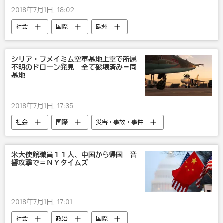
2018年7月1日, 18:02
社会
国際
欧州
スウェーデン
セックス
びっくり
裁判所
シリア・フメイミム空軍基地上空で所属
不明のドローン発見 全て破壊済み＝同
基地
2018年7月1日, 17:35
社会
国際
災害・事故・事件
中東
中東
シリア
無人機
軍事基地
軍事
米大使館職員１１人、中国から帰国 音
響攻撃で＝ＮＹタイムズ
2018年7月1日, 17:01
社会
政治
国際