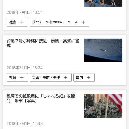
2018年7月1日, 13:54
社会
サッカーW杯2018のニュース
サッカーW杯2018
国際
スポーツ
アルゼンチン
サッカー
台風７号が沖縄に接近 暴風・高波に警
戒
2018年7月1日, 13:24
社会
災害・事故・事件
国内
台風
敵陣での拡散用に「しゃべる紙」を開
発 米軍【写真】
2018年7月1日, 12:48