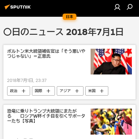
日本
〇日のニュース 2018年7月1日
ボルトン米大統領補佐官は「そう悪いや
つじゃない」＝正恩氏
2018年7月1日, 23:37
政治
国際
アジア
米国
金正恩
びっくり
戦争・紛争・対立・外交
おもしろい
恐竜に乗りトランプ大統領にまたが
る ロシアＷ杯イチ目を引くサポータ
ーたち【写真】