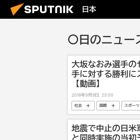
日本
〇日のニュース
大坂なおみ選手の
手に対する勝利に
【動画】
2018年9月9日, 23:00
社会
国際
スポーツ
地震で中止の日米
と同時実施の当初