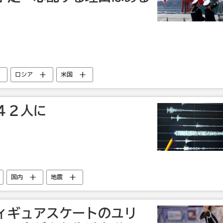
ロシア
米国
４２人に
国内
地震
ィギュアスケートのユリ