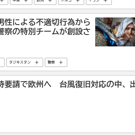
中東
欧州
トルコ
イラン
男性による不適切行為から
警察の特別チームが創設さ
タジキスタン
警察
持要請で欧州へ 台風復旧対応の中、