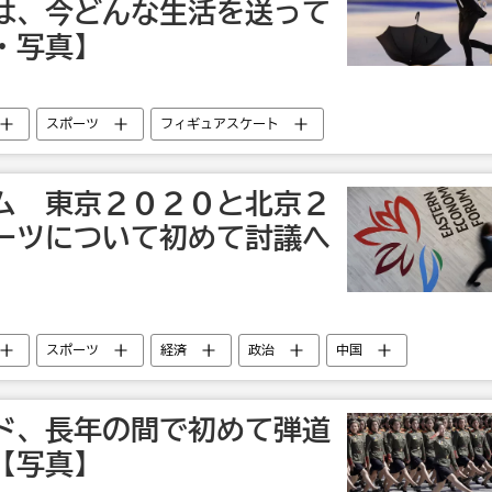
は、今どんな生活を送って
・写真】
スポーツ
フィギュアスケート
ム 東京２０２０と北京２
ーツについて初めて討議へ
スポーツ
経済
政治
中国
五輪
東方経済フォーラム２０１８
ド、長年の間で初めて弾道
【写真】