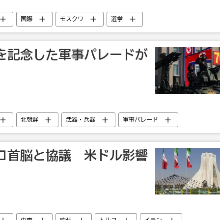
国際
モスクワ
選挙
を記念した軍事パレードが
北朝鮮
武器・兵器
軍事パレード
コ首脳と協議 米ドル影響