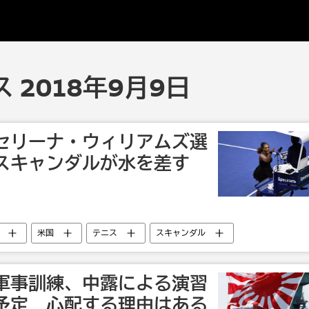
 2018年9月9日
セリーナ・ウィリアムズ選
スキャンダルが水を差す
米国
テニス
スキャンダル
軍事訓練、中露による演習
予定 心配する理由はある