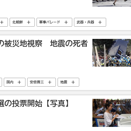
北朝鮮
軍事パレード
武器・兵器
の被災地視察 地震の死者
】
国内
安倍晋三
地震
選の投票開始【写真】