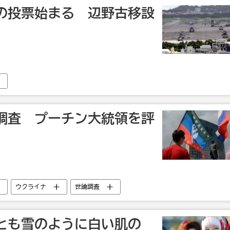
の投票始まる 辺野古移設
調査 プーチン大統領を評
ウクライナ
世論調査
とも雪のように白い肌の