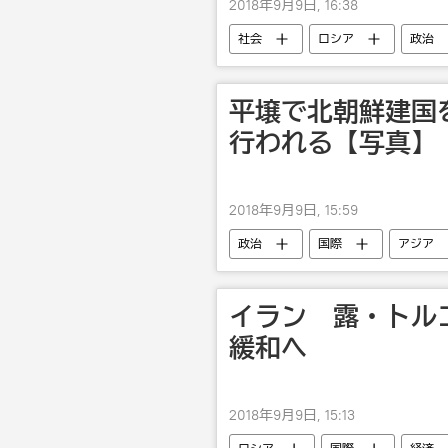
2018年9月9日, 16:38
社会
ロシア
政治
平壌で北朝鮮建国
行われる【写真】
2018年9月9日, 15:59
政治
国際
アジア
軍事
イラン 露・トル
緩和へ
2018年9月9日, 15:13