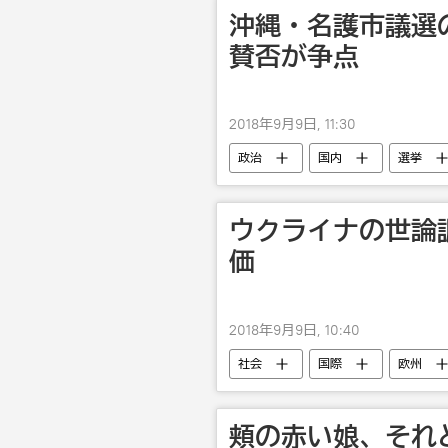
沖縄・名護市議選
賛否が争点
2018年9月9日, 11:30
政治
国内
選挙
ウクライナの世論
価
2018年9月9日, 10:40
社会
国際
欧州
頬の赤い娘、それ