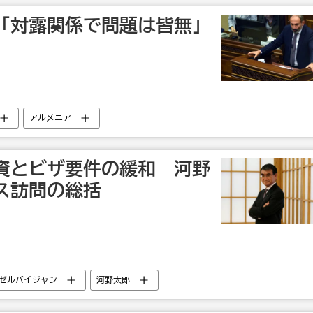
「対露関係で問題は皆無」
アルメニア
資とビザ要件の緩和 河野
ス訪問の総括
ゼルバイジャン
河野太郎