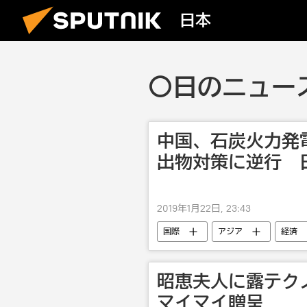
日本
〇日のニュース
中国、石炭火力発
出物対策に逆行 
2019年1月22日, 23:43
国際
アジア
経済
昭恵夫人に露テク
マイマイ贈呈