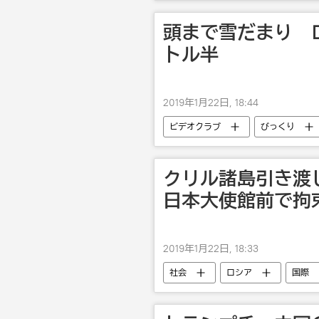
安倍晋三
露日関係
頭まで雪だまり 
トル半
2019年1月22日, 18:44
ビデオクラブ
びっくり
クリル諸島引き渡
日本大使館前で拘
2019年1月22日, 18:33
社会
ロシア
国際
南クリル諸島：不和あるいは協力の島