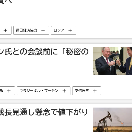
資へ
露日経済協力
ロシア
ン氏との会談前に「秘密の
島
ウラジーミル・プーチン
安倍晋三
成長見通し懸念で値下がり