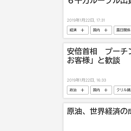
６千万ルーブル出
2019年1月22日, 17:31
経済
国内
露日関係
安倍首相 プーチ
お客様」と歓談
2019年1月22日, 16:33
政治
国内
クリル諸
露日関係
ロシア
原油、世界経済の