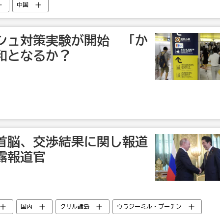
中国
シュ対策実験が開始 「か
和となるか？
首脳、交渉結果に関し報道
露報道官
国内
クリル諸島
ウラジーミル・プーチン