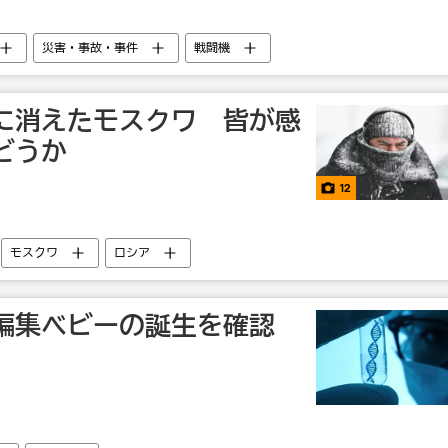
災害・事故・事件
戦闘機
に消えたモスクワ 皆が感
どうか
12
モスクワ
ロシア
編集ベビーの誕生を確認