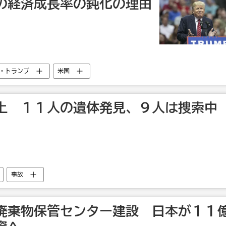
の経済成長率の鈍化の理由
・トランプ
米国
上 １１人の遺体発見、９人は捜索中
事故
廃棄物保管センター建設 日本が１１