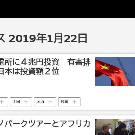
 2019年1月22日
電所に４兆円投資 有害排
日本は投資額２位
中国
国内
投資
ノパークツアーとアフリカ