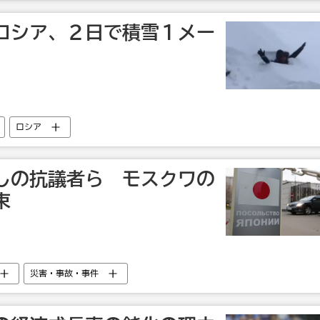
ロシア、２日で積雪１メー
ロシア
しの抗議者ら モスクワの
束
災害・事故・事件
？
国内
クリル諸島
露日関係