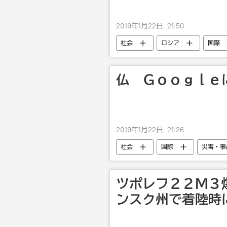
2019年1月22日, 21:50
社会
ロシア
国際
仏 Ｇｏｏｇｌｅ
2019年1月22日, 21:26
社会
国際
災害・事
ツポレフ２２Ｍ３
ンスク州で着陸時