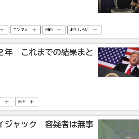
エンタメ
国内
おもしろい
２年 これまでの結果まと
係
米国
イジャック 容疑者は無事