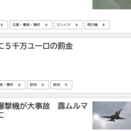
災害・事故・事件
びっくり
飛行機
に５千万ユーロの罰金
故・事件
欧州
欧州
爆撃機が大事故 露ムルマ
に