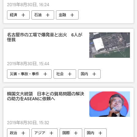
2019年8月30日, 16:24
経済
石油
金融
名古屋市の工場で爆発音と出火 6人が
怪我
2019年8月30日, 15:44
災害・事故・事件
社会
国内
韓国文大統領 日本との貿易問題の解決
の助力をASEANに依頼へ
2019年8月30日, 15:32
政治
アジア
国際
国内