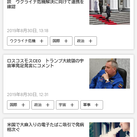
談 ウクライナ危機解決に向けて連携を
確認
2019年8月30日, 13:18
ウクライナ危機
国際
政治
ウクライナ
フランス
ウォロディミル・ゼレンスキー
ロシア
ロスコスモスCEO トランプ大統領の宇
宙軍発足発言にコメント
2019年8月30日, 12:31
国際
政治
宇宙
軍事
ロシア
米国
米国で大麻入りの電子たばこ吸引で発病
相次ぐ