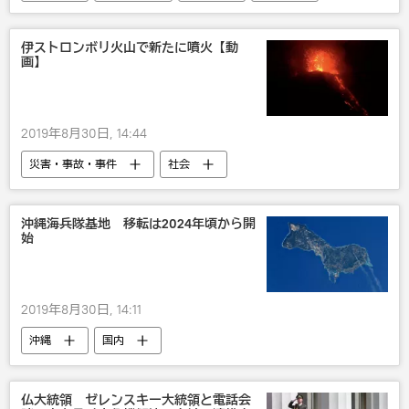
韓国
東南アジア諸国連合
日韓関係の緊張増大
伊ストロンボリ火山で新たに噴火【動
画】
2019年8月30日, 14:44
災害・事故・事件
社会
沖縄海兵隊基地 移転は2024年頃から開
始
2019年8月30日, 14:11
沖縄
国内
仏大統領 ゼレンスキー大統領と電話会