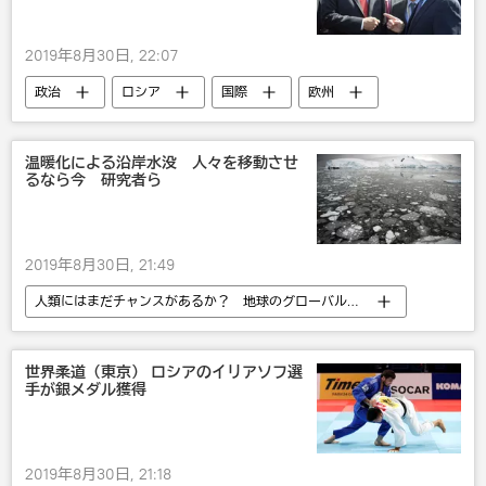
2019年8月30日, 22:07
政治
ロシア
国際
欧州
経済
スホイ57
トルコ
軍事
温暖化による沿岸水没 人々を移動させ
るなら今 研究者ら
2019年8月30日, 21:49
人類にはまだチャンスがあるか？ 地球のグローバルな環境問題
社会
テック＆サイエンス
環境
自然
地球温暖化
世界柔道（東京） ロシアのイリアソフ選
手が銀メダル獲得
2019年8月30日, 21:18