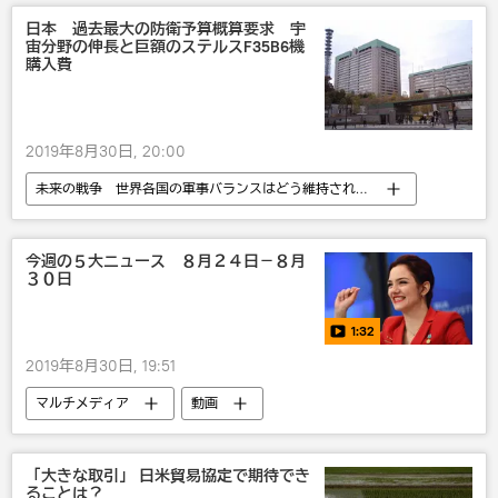
日本 過去最大の防衛予算概算要求 宇
宙分野の伸長と巨額のステルスF35B6機
購入費
2019年8月30日, 20:00
未来の戦争 世界各国の軍事バランスはどう維持されているか
国内
自衛隊
今週の５大ニュース ８月２４日－８月
３０日
1:32
2019年8月30日, 19:51
マルチメディア
動画
エフゲニア・メドベージェワ
番付・ランキング
G7
「大きな取引」 日米貿易協定で期待でき
ることは？