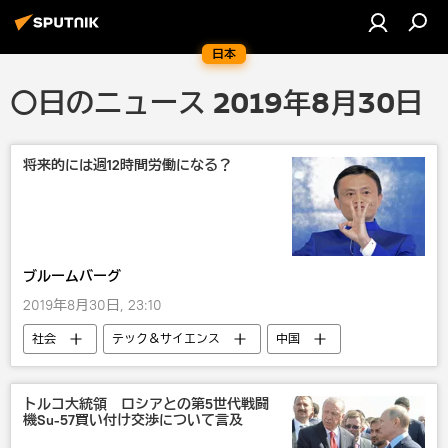
日本
〇日のニュース 2019年8月30日
将来的には週12時間労働になる？
ブルームバーグ
2019年8月30日, 23:10
社会
テック＆サイエンス
中国
ロボット
トルコ大統領 ロシアとの第5世代戦闘
機Su-57買い付け交渉について言及