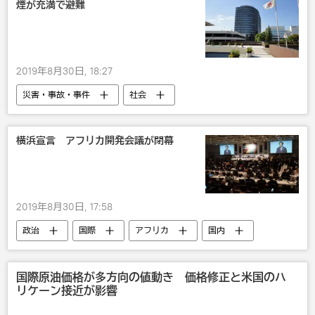
煙が充満で避難
2019年8月30日, 18:27
災害・事故・事件
社会
横浜宣言 アフリカ開発会議が閉幕
2019年8月30日, 17:58
政治
国際
アフリカ
国内
国際原油価格が多方向の値動き 価格修正と米国のハ
リケーン接近が影響