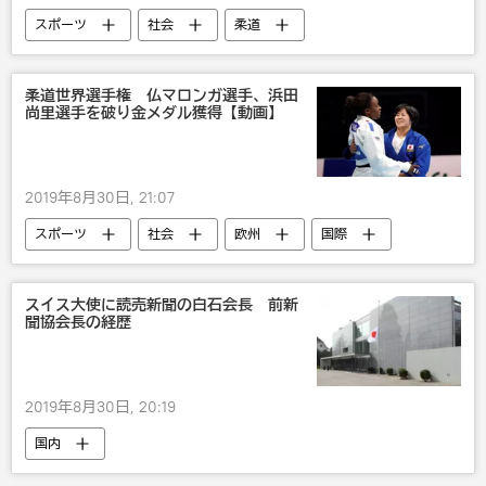
スポーツ
社会
柔道
ロシア
国際
柔道世界選手権 仏マロンガ選手、浜田
尚里選手を破り金メダル獲得【動画】
2019年8月30日, 21:07
スポーツ
社会
欧州
国際
フランス
国内
スイス大使に読売新聞の白石会長 前新
聞協会長の経歴
2019年8月30日, 20:19
国内