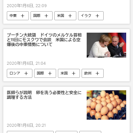
2020年1月6日, 22:09
中東
国際
米国
イラク
軍事
米国対イラン 中東の新たな対立激化
プーチン大統領 ドイツのメルケル首相
と11日にモスクワで会談 米国による空
爆後の中東情勢について
2020年1月6日, 21:04
ロシア
国際
米国
欧州
中東
政治
ウラジーミル・プーチン
ドイツ
アンゲラ・メルケル
医師らが説明 卵を洗う必要性と安全に
調理する方法
2020年1月6日, 20:21