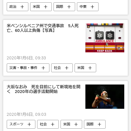
政治
米国
国際
中東
イラン
ドナルド・トランプ
米国対イラン 中東の新たな対立激化
米ペンシルベニア州で交通事故 5人死
亡、60人以上負傷【写真】
2020年1月6日, 09:33
災害・事故・事件
社会
米国
国際
事故
大坂なおみ 死を目前にして新境地を開
く 2020年の選手活動開始
2020年1月6日, 09:03
スポーツ
社会
米国
国際