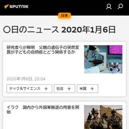
日本
〇日のニュース 2020年1月6日
研究者らが解明 父親の遺伝子の突然変
異が子どもの自閉症とどう関係するか
2020年1月6日, 23:04
テック＆サイエンス
社会
米国
国際
研究
科学研究
医学
子供
イラク 国内から外国軍撤退の用意を開
始