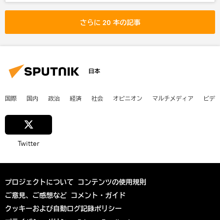
大坂なおみ
テニス 全豪オープン2020
さらに 20 本の記事
日本
国際
国内
政治
経済
社会
オピニオン
マルチメディア
ビデ
Twitter
プロジェクトについて
コンテンツの使用規則
ご意見、ご感想など
コメント・ガイド
クッキーおよび自動ログ記録ポリシー