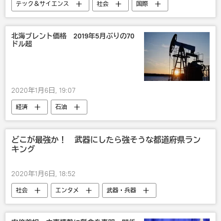
テック＆サイエンス
社会
国際
ロシア
食べ物
研究
科学研究
北海ブレント価格 2019年5月ぶりの70
ドル超
2020年1月6日, 19:07
経済
石油
どこが最強か！ 武器にしたら強そうな都道府県ラン
キング
2020年1月6日, 18:52
社会
エンタメ
武器・兵器
番付・ランキング