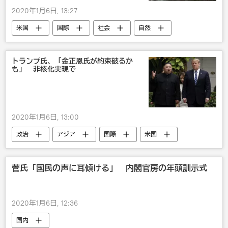
2020年1月6日, 13:27
米国
国際
社会
自然
トランプ氏、「金正恩氏が約束破るか
も」 非核化実現で
2020年1月6日, 13:00
政治
アジア
国際
米国
ドナルド・トランプ
金正恩
北朝鮮
菅氏「国民の声に耳傾ける」 内閣官房の年頭訓示式
2020年1月6日, 12:36
国内