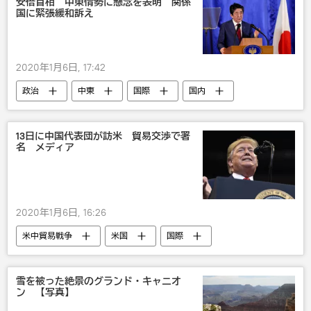
安倍首相 中東情勢に懸念を表明 関係
国に緊張緩和訴え
2020年1月6日, 17:42
政治
中東
国際
国内
安倍晋三
13日に中国代表団が訪米 貿易交渉で署
名 メディア
2020年1月6日, 16:26
米中貿易戦争
米国
国際
アジア
政治
中国
経済
雪を被った絶景のグランド・キャニオ
ン 【写真】