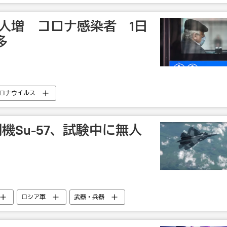
3人増 コロナ感染者 1日
多
ロナウイルス
機Su-57、試験中に無人
ロシア軍
武器・兵器