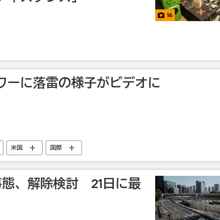
16
ワーに落雷の様子がビデオに
米国
国際
態、解除検討 21日に最