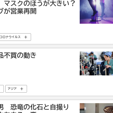
、マスクのほうが大きい？
ブが営業再開
コロナウイルス
品不買の動き
アジア
男 恐竜の化石と自撮り