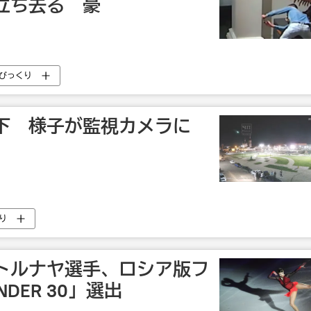
立ち去る 豪
びっくり
下 様子が監視カメラに
り
トルナヤ選手、ロシア版フ
DER 30」選出