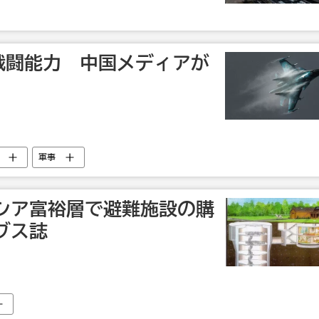
の戦闘能力 中国メディアが
軍事
シア富裕層で避難施設の購
ブス誌