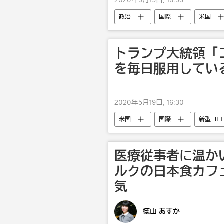
2020年5月19日, 16:53
政治
国際
米国
トランプ大統領「
を毎日服用してい
2020年5月19日, 16:30
米国
国際
新型コロ
医療従事者に温か
ルクの日本食カフ
気
徳山 あすか