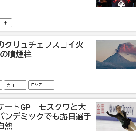
のクリュチェフスコイ火
ルの噴煙柱
火山
ロシア
ケートGP モスクワと大
パンデミックでも露日選手
白熱