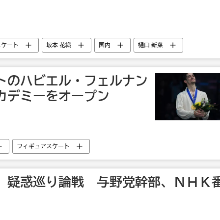
スケート
坂本 花織
国内
樋口 新葉
トのハビエル・フェルナン
カデミーをオープン
フィギュアスケート
」疑惑巡り論戦 与野党幹部、ＮＨＫ