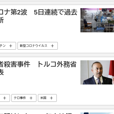
ロナ第2波 5日連続で過去
新
チン
新型コロナウイルス
者殺害事件 トルコ外務省
表
テロ事件
米国