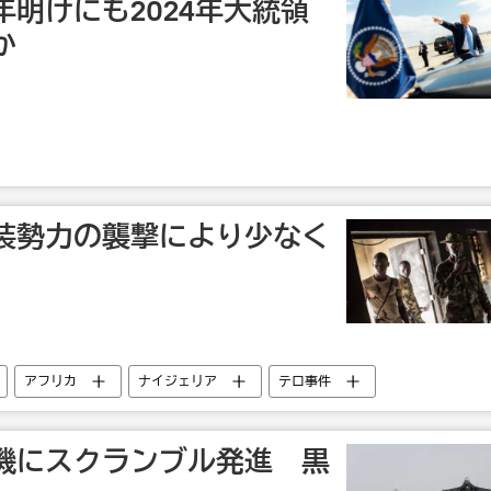
明けにも2024年大統領
か
装勢力の襲撃により少なく
アフリカ
ナイジェリア
テロ事件
機にスクランブル発進 黒