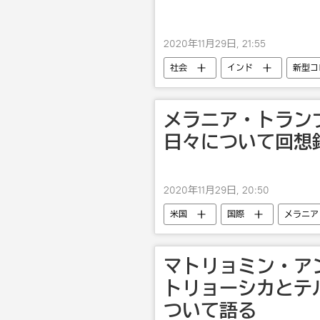
2020年11月29日, 21:55
社会
インド
新型コ
メラニア・トラン
日々について回想
2020年11月29日, 20:50
米国
国際
メラニア
大統領選挙
マトリョミン・ア
トリョーシカとテ
ついて語る