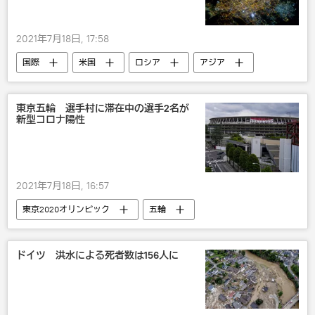
2021年7月18日, 17:58
国際
米国
ロシア
アジア
宇宙
中国
東京五輪 選手村に滞在中の選手2名が
新型コロナ陽性
2021年7月18日, 16:57
東京2020オリンピック
五輪
五輪2020_オピニオン
東京
新型コロナウイルス
ドイツ 洪水による死者数は156人に