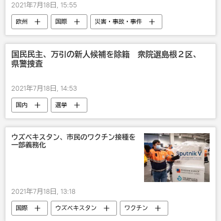
2021年7月18日, 15:55
欧州
国際
災害・事故・事件
社会
ドイツ
国民民主、万引の新人候補を除籍 衆院選島根２区、
県警捜査
2021年7月18日, 14:53
国内
選挙
ウズベキスタン、市民のワクチン接種を
一部義務化
2021年7月18日, 13:18
国際
ウズベキスタン
ワクチン