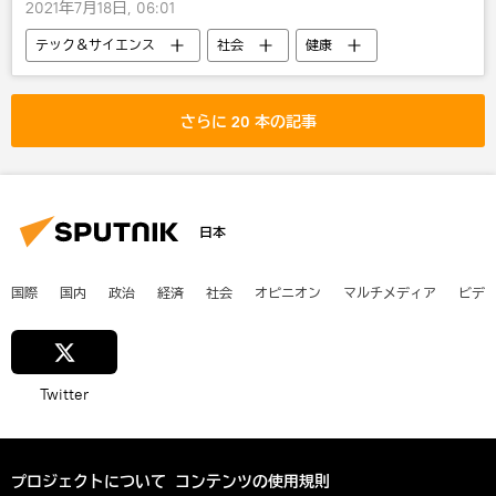
2021年7月18日, 06:01
テック＆サイエンス
社会
健康
医療
さらに 20 本の記事
日本
国際
国内
政治
経済
社会
オピニオン
マルチメディア
ビデ
Twitter
プロジェクトについて
コンテンツの使用規則