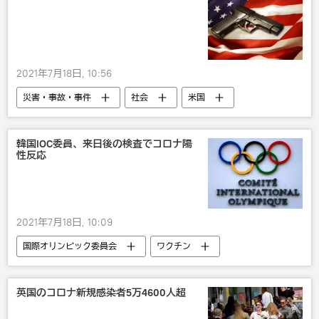
2021年7月18日, 10:56
災害・事故・事件
社会
米国
韓国IOC委員、来日後の検査でコロナ陽
性反応
2021年7月18日, 10:09
国際オリンピック委員会
ワクチン
Moderna
新型コロナウイルス
AstraZeneca
英国のコロナ新規感染者5万4600人超