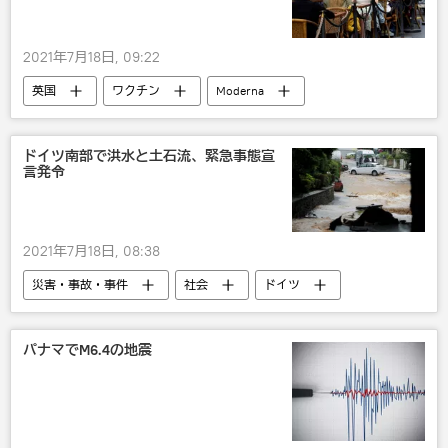
2021年7月18日, 09:22
英国
ワクチン
Moderna
新型コロナウイルス
AstraZeneca
ドイツ南部で洪水と土石流、緊急事態宣
言発令
2021年7月18日, 08:38
災害・事故・事件
社会
ドイツ
パナマでM6.4の地震