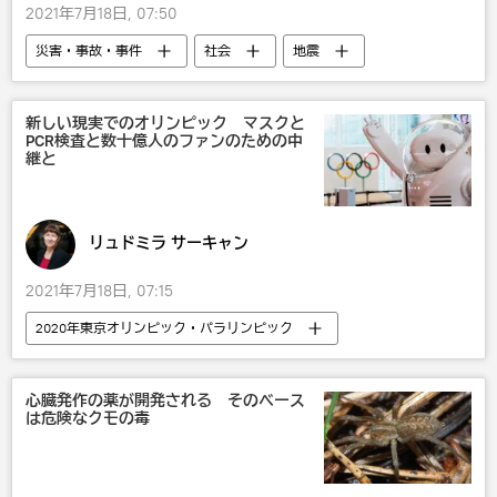
2021年7月18日, 07:50
災害・事故・事件
社会
地震
新しい現実でのオリンピック マスクと
PCR検査と数十億人のファンのための中
継と
リュドミラ サーキャン
2021年7月18日, 07:15
2020年東京オリンピック・パラリンピック
スポーツ
社会
東京2020オリンピック
五輪
東京
心臓発作の薬が開発される そのベース
は危険なクモの毒
国内
新型コロナウイルス