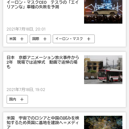
イーロン・マスクCEO テスラの「エイ
リアンな」車種の失敗を予測
2021年7月18日, 20:01
米国
国際
イーロン・マスク
日本 京都アニメーション放火事件から
2年 現場では追悼式 動画で追悼の場
も
2021年7月18日, 19:02
国内
米国 宇宙でのロシアと中国の試みを検
知するため英国に基地を建設へ＝メディ
ア