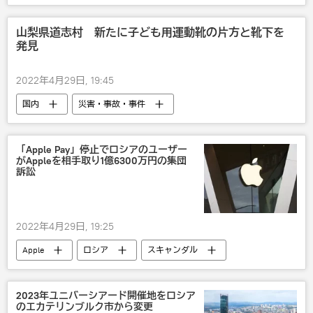
ウォロディミル・ゼレンスキー
G20
山梨県道志村 新たに子ども用運動靴の片方と靴下を
発見
2022年4月29日, 19:45
国内
災害・事故・事件
「Apple Pay」停止でロシアのユーザー
がAppleを相手取り1億6300万円の集団
訴訟
2022年4月29日, 19:25
Apple
ロシア
スキャンダル
Apple Pay
社会
2023年ユニバーシアード開催地をロシア
のエカテリンブルク市から変更