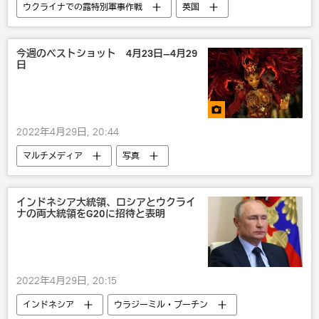
ウクライナでの露特別軍事作戦
英国
ロシア
ウォロディミル・ゼレンスキー
ウクライナ
政治
今週のベストショット 4月23日―4月29
日
2022年4月29日, 20:44
マルチメディア
写真
インドネシア大統領、ロシアとウクライ
ナの両大統領をG20に招待と表明
2022年4月29日, 20:15
インドネシア
ウラジーミル・プーチン