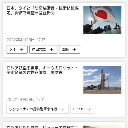
日本、タイと「防衛装備品・技術移転協
定」締結で調整＝産経新聞
2022年4月29日, 17:17
タイ
岸田文雄
国際
ロシア航空宇宙軍、キーウのロケット・
宇宙企業の建物を破壊＝国防省
2022年4月29日, 17:11
ウクライナでの露特別軍事作戦
ロシア
ロケット
ウクライナ
軍事
ロシア連邦保安庁、ヒトラーの自殺に関