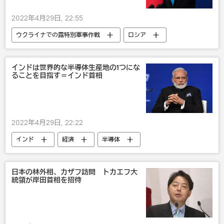
2022年4月29日, 22:55
ウクライナでの露特別軍事作戦
ロシア
中国
ウクライナ
政治
米国
インドは世界的な半導体生産地の1つにな
ることを目指す＝インド首相
2022年4月29日, 22:22
インド
経済
半導体
日本の林外相、カザフ訪問 トカエフ大
統領が岸田首相を招待