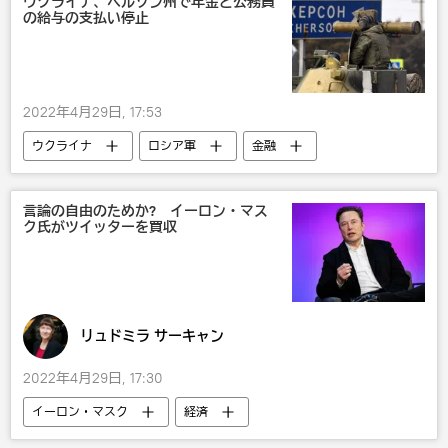
ウクライナ、ヘルソン州で年金と公務員
の給与の支払い停止
2022年4月29日, 17:53
ウクライナ
ロシア軍
金融
言論の自由のためか? イーロン・マス
ク氏がツイッターを買収
リュドミラ サーキャン
2022年4月29日, 17:30
イーロン・マスク
経済
インターネット
テクノ
米国