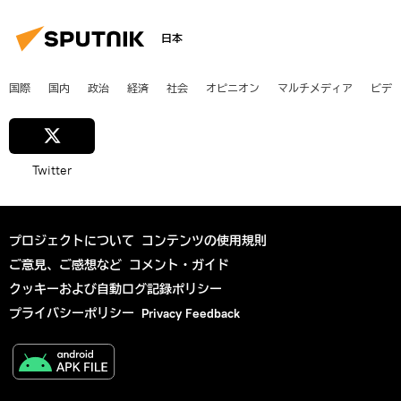
日本
国際
国内
政治
経済
社会
オピニオン
マルチメディア
ビデ
Twitter
プロジェクトについて
コンテンツの使用規則
ご意見、ご感想など
コメント・ガイド
クッキーおよび自動ログ記録ポリシー
プライバシーポリシー
Privacy Feedback