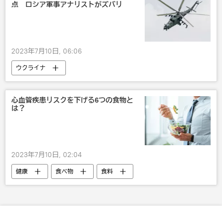
点 ロシア軍事アナリストがズバリ
2023年7月10日, 06:06
ウクライナ
西側諸国によるウクライナへの兵器供与
ロシア
ポーランド
軍事
心血管疾患リスクを下げる6つの食物と
は？
2023年7月10日, 02:04
健康
食べ物
食料
IT・科学
研究