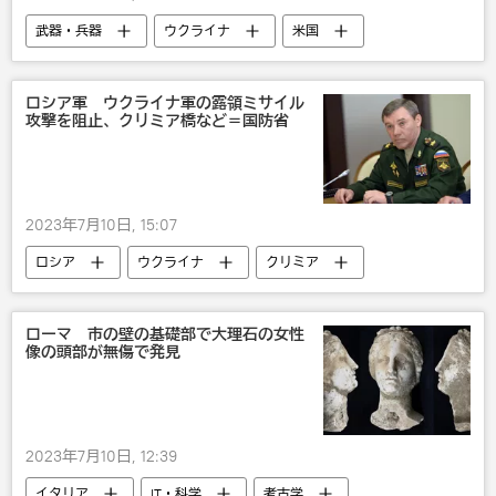
武器・兵器
ウクライナ
米国
ロシア
国際
戦争・紛争・対立・外交
カンボジア
ロシア軍 ウクライナ軍の露領ミサイル
攻撃を阻止、クリミア橋など＝国防省
西側諸国によるウクライナへの兵器供与
2023年7月10日, 15:07
ロシア
ウクライナ
クリミア
ロシア軍
ロシア国防省
軍事
国際
ローマ 市の壁の基礎部で大理石の女性
像の頭部が無傷で発見
2023年7月10日, 12:39
イタリア
IT・科学
考古学