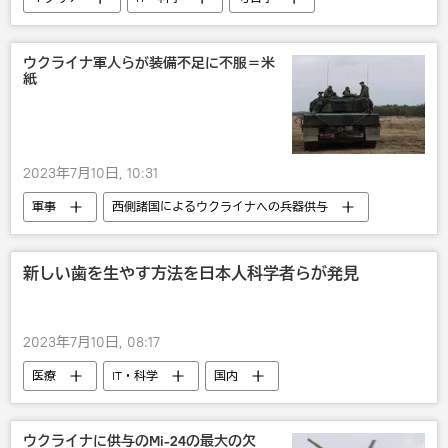
ウクライナ軍人らが装備不足に不服＝米
紙
2023年7月10日, 10:31
軍事
西側諸国によるウクライナへの兵器供与
ウクライナ
ロシア
新しい歯を生やす方法を日本人科学者らが発見
2023年7月10日, 08:17
医療
IT・科学
国内
科学研究
ウクライナに供与のMi-24の最大の欠