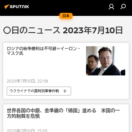
日本
〇日のニュース 2023年7月10日
ロシアの紛争勝利は不可避＝イーロン・
マスク氏
2023年7月10日, 22:58
ウクライナでの露特別軍事作戦
イーロン・マスク
ロシア
ウクライナ
政治
世界各国の中銀、金準備の「帰国」進める 米国の一
方的制裁を危惧
2023年7月10日, 21:05