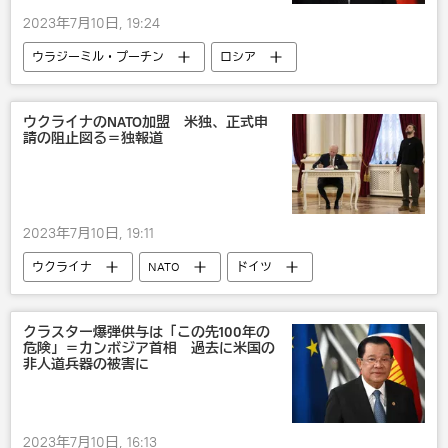
2023年7月10日, 19:24
ウラジーミル・プーチン
ロシア
ドミトリー・ペスコフ
政治
ウクライナのNATO加盟 米独、正式申
請の阻止図る＝独報道
2023年7月10日, 19:11
ウクライナ
NATO
ドイツ
米国
政治
ジョー・バイデン
ウォロディミル・ゼレンスキー
クラスター爆弾供与は「この先100年の
危険」＝カンボジア首相 過去に米国の
非人道兵器の被害に
2023年7月10日, 16:13