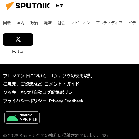
日本
国際
国内
政治
経済
社会
オピニオン
マルチメディア
ビデ
Twitter
プロジェクトについて
コンテンツの使用規則
ご意見、ご感想など
コメント・ガイド
クッキーおよび自動ログ記録ポリシー
プライバシーポリシー
Privacy Feedback
© 2026 Sputnik 全ての権利は保護されています。 18+