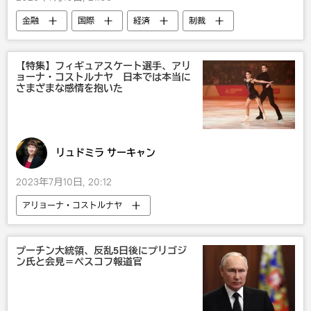
金融
国際
経済
制裁
対露制裁
米国
【特集】フィギュアスケート選手、アリ
ョーナ・コストルナヤ 日本では本当に
さまざまな感情を抱いた
リュドミラ サーキャン
2023年7月10日, 20:12
アリョーナ・コストルナヤ
フィギュアスケート
オピニオン
スポーツ
ロシア
プーチン大統領、反乱5日後にプリゴジ
ン氏と会見＝ペスコフ報道官