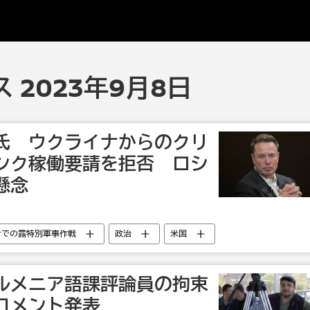
 2023年9月8日
氏 ウクライナからのクリ
ンク稼働要請を拒否 ロシ
懸念
ナでの露特別軍事作戦
政治
米国
ルメニア語課評論員の拘束
コメント発表