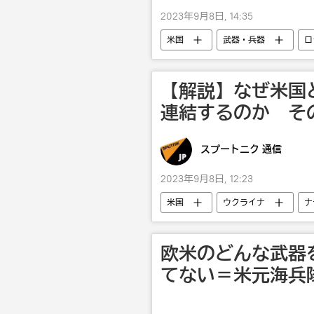
2023年9月8日, 14:35
米国
武器・兵器
ロ
ウクライナでの露特別軍事作戦
【解説】なぜ米国
連結するのか その
スプートニク 通信
2023年9月8日, 12:23
米国
ウクライナ
ナ
欧米のどんな武器
てない＝米元海兵