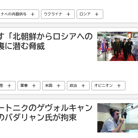
イナへの兵器供与
ウクライナ
ロシア
す「北朝鮮からロシアへの
裏に潜む脅威
恩
軍事
米国
政治
オピニオン
ートニクのゲヴォルキャン
のバダリャン氏が拘束