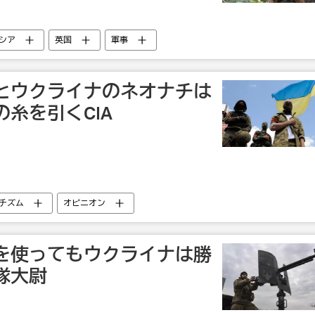
シア
英国
軍事
とウクライナのネオナチは
糸を引くCIA
チズム
オピニオン
を使ってもウクライナは勝
隊大尉