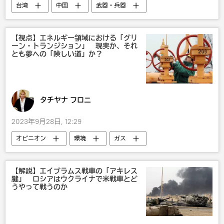
台湾
中国
武器・兵器
潜水艦
国際
軍事
【視点】エネルギー領域における「グリ
ーン・トランジション」 現実か、それ
とも夢への「険しい道」か？
タチヤナ フロニ
2023年9月28日, 12:29
オピニオン
環境
ガス
カタール
国際
【解説】エイブラムス戦車の「アキレス
腱」 ロシアはウクライナで米戦車とど
うやって戦うのか