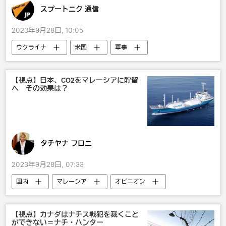
スプートニク 通信
2023年9月28日, 10:05
ウクライナ
米国
軍事
ロシア
オピニオン
武器・兵器
西側諸国によるウクライナへの兵器供与
【視点】日本、CO2をマレーシアに貯留
へ その効果は？
タチヤナ フロニ
2023年9月28日, 07:33
国内
マレーシア
オピニオン
環境
地球温暖化
【視点】カナダはナチス戦犯を裁くこと
ができない＝ナチ・ハンター