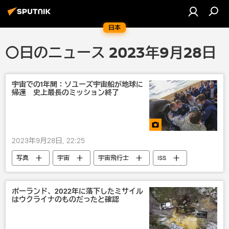
日本
〇日のニュース 2023年9月28日
宇宙での1年間：ソユーズ宇宙船が地球に
帰還 史上最長のミッション終了
2023年9月28日, 22:25
写真
宇宙
宇宙飛行士
ISS
ポーランド、2022年に落下したミサイル
はウクライナのものだったと確認