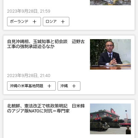
2023年9月28日, 21:59
ポーランド
ロシア
災害・事故・事件
ウクライナ
自見沖縄相、玉城知事と初会談 辺野古
工事の強制承認迫るなか
2023年9月28日, 21:40
沖縄の米軍基地問題
沖縄
北朝鮮、憲法改正で核政策明記 日米韓
のアジア版NATOに対抗＝専門家