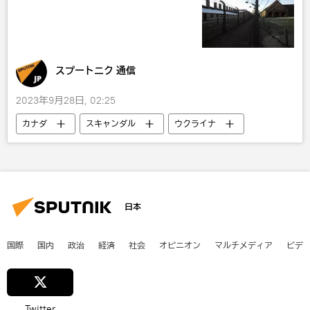
スプートニク 通信
2023年9月28日, 02:25
カナダ
スキャンダル
ウクライナ
ナチズム
第二次世界大戦
国際
オピニオン
日本
国際
国内
政治
経済
社会
オピニオン
マルチメディア
ビデ
Twitter