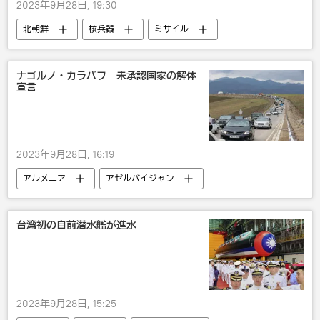
2023年9月28日, 19:30
北朝鮮
核兵器
ミサイル
国内
米国
韓国
国際
ナゴルノ・カラバフ 未承認国家の解体
宣言
2023年9月28日, 16:19
アルメニア
アゼルバイジャン
ナゴルノ・カラバフの状況
国際
台湾初の自前潜水艦が進水
2023年9月28日, 15:25