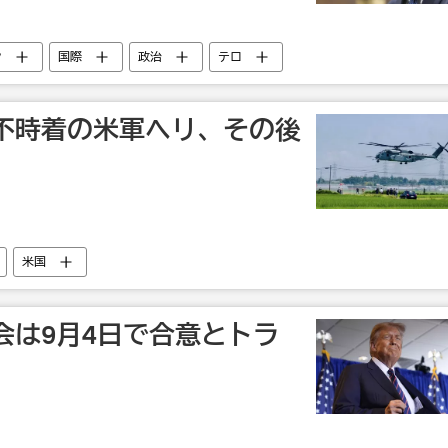
ン
国際
政治
テロ
不時着の米軍ヘリ、その後
米国
会は9月4日で合意とトラ