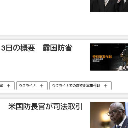
月3日の概要 露国防省
軍
ウクライナ
ウクライナでの露特別軍事作戦
テロ 米国防長官が司法取引