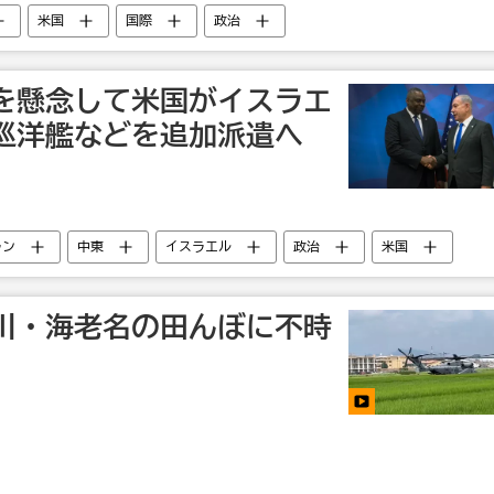
米国
国際
政治
を懸念して米国がイスラエ
巡洋艦などを追加派遣へ
ラン
中東
イスラエル
政治
米国
川・海老名の田んぼに不時