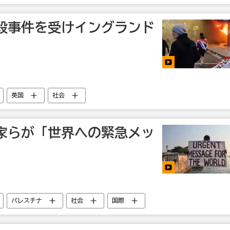
殺事件を受けイングランド
英国
社会
家らが「世界への緊急メッ
パレスチナ
社会
国際