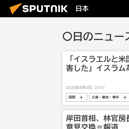
日本
〇日のニュース
「イスラエルと米
害した」イスラム
2024年8月3日, 23:57
国際
災害・事故・事件
岸田首相、林官房
意見交換＝報道