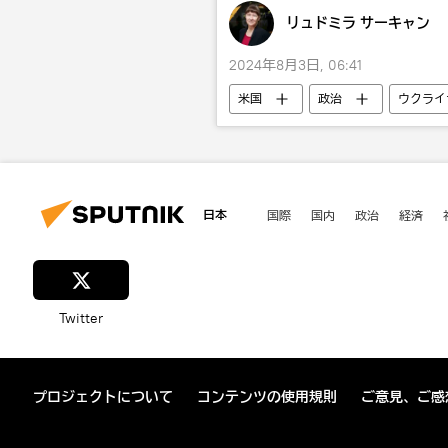
リュドミラ サーキャン
2024年8月3日, 06:41
米国
政治
ウクライ
スプートニク
NATO
日本
国際
国内
政治
経済
Twitter
プロジェクトについて
コンテンツの使用規則
ご意見、ご感