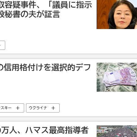
取容疑事件、「議員に指示
設秘書の夫が証言
ナの信用格付けを選択的デフ
ンスキー
ウクライナ
0万人、ハマス最高指導者