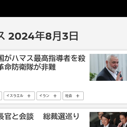
 2024年8月3日
国がハマス最高指導者を殺
革命防衛隊が非難
イスラエル
イラン
社会
長官と会談 総裁選巡り