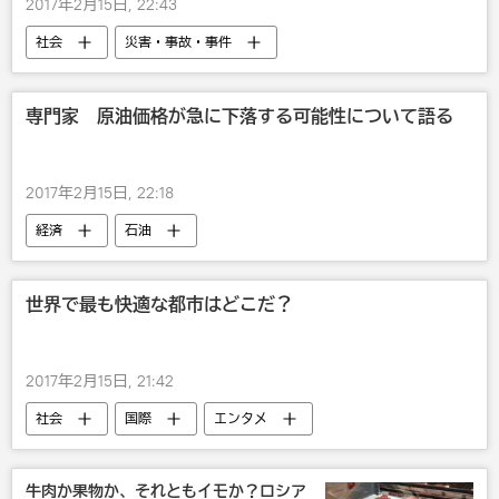
2017年2月15日, 22:43
社会
災害・事故・事件
北朝鮮最高指導者の兄、金正男氏マレーシアで殺害される
北朝鮮
マレーシア
専門家 原油価格が急に下落する可能性について語る
2017年2月15日, 22:18
経済
石油
世界で最も快適な都市はどこだ？
2017年2月15日, 21:42
社会
国際
エンタメ
デンマーク
観光
牛肉か果物か、それともイモか？ロシア