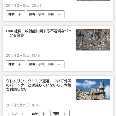
2017年2月15日, 20:01
社会
災害・事故・事件
LIXIL社長 放射能に関する不適切なジョ
ークを謝罪
2017年2月15日, 19:19
社会
災害・事故・事件
クレムリン：クリミア返還について外国
のパートナーと討議していないし、今後
も討議しない
2017年2月15日, 18:48
ロシア
政治
国際