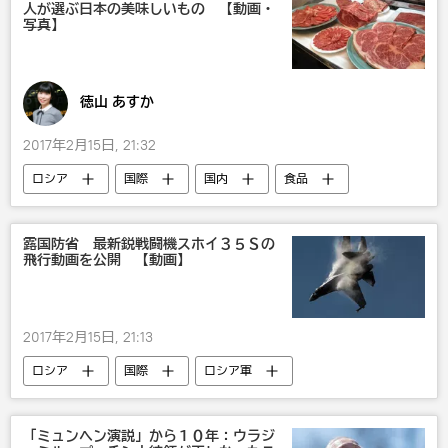
人が選ぶ日本の美味しいもの 【動画・
写真】
徳山 あすか
2017年2月15日, 21:32
ロシア
国際
国内
食品
露国防省 最新鋭戦闘機スホイ３５Ｓの
飛行動画を公開 【動画】
2017年2月15日, 21:13
ロシア
国際
ロシア軍
武器・兵器
「ミュンヘン演説」から１０年：ウラジ