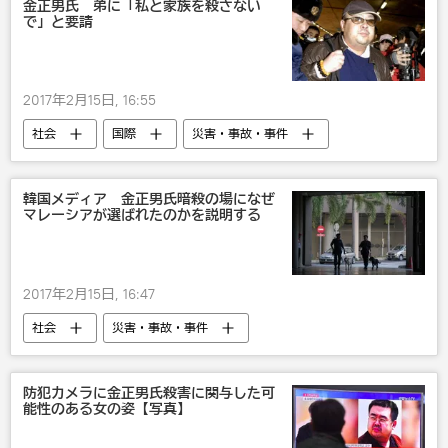
金正男氏 弟に「私と家族を殺さない
で」と要請
2017年2月15日, 16:55
社会
国際
災害・事故・事件
アジア
北朝鮮最高指導者の兄、金正男氏マレーシアで殺害される
韓国メディア 金正男氏暗殺の場になぜ
マレーシアが選ばれたのかを説明する
韓国
2017年2月15日, 16:47
社会
災害・事故・事件
北朝鮮最高指導者の兄、金正男氏マレーシアで殺害される
マレーシア
事故
防犯カメラに金正男氏殺害に関与した可
能性のある女の姿【写真】