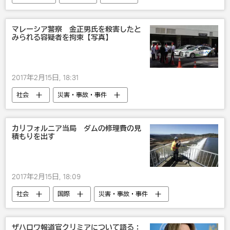
クリミア
マレーシア警察 金正男氏を殺害したと
みられる容疑者を拘束【写真】
2017年2月15日, 18:31
社会
災害・事故・事件
北朝鮮最高指導者の兄、金正男氏マレーシアで殺害される
北朝鮮
マレーシア
カリフォルニア当局 ダムの修理費の見
積もりを出す
2017年2月15日, 18:09
社会
国際
災害・事故・事件
米国
ザハロワ報道官クリミアについて語る：