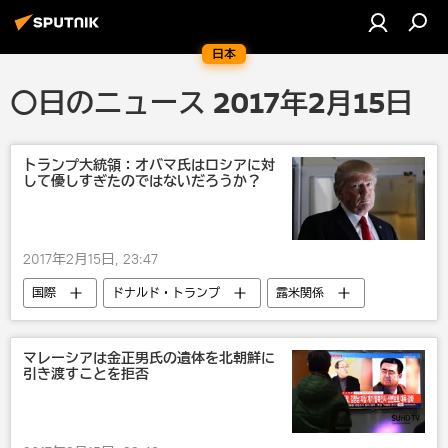
日本
〇日のニュース 2017年2月15日
トランプ大統領：オバマ氏はロシアに対
して優しすぎたのではないだろうか？
2017年2月15日, 23:47
国際
ドナルド・トランプ
露米関係
ロシア
米国
マレーシアは金正男氏の遺体を北朝鮮に
引き渡すことを拒否