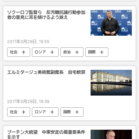
ソクーロフ監督ら 反汚職抗議行動参加
者の意見に耳を傾けるよう訴え
2017年3月29日, 19:55
社会
ロシア
政治
国際
文化
抗議
エルミタージュ美術館副館長 自宅軟禁
2017年3月29日, 19:39
社会
ロシア
国際
災害・事故・事件
文化
詐欺
プーチン大統領 中東安定の最重要条件
を示す