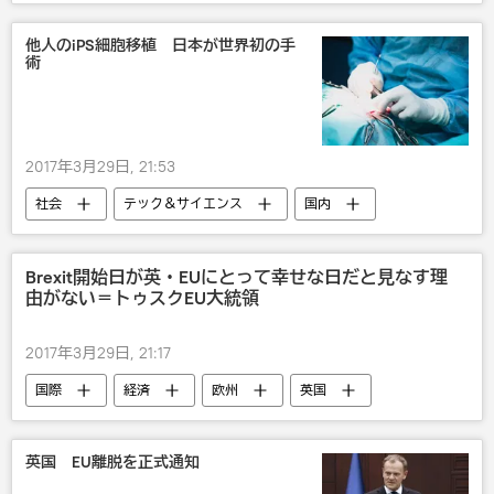
驚き
他人のiPS細胞移植 日本が世界初の手
術
2017年3月29日, 21:53
社会
テック＆サイエンス
国内
医療
IT・科学
Brexit開始日が英・EUにとって幸せな日だと見なす理
由がない＝トゥスクEU大統領
2017年3月29日, 21:17
国際
経済
欧州
英国
Brexit： 英国のEU離脱
英国 EU離脱を正式通知