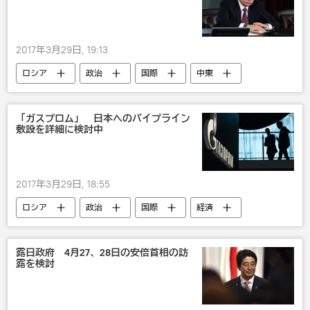
2017年3月29日, 19:13
ロシア
政治
国際
中東
パレスチナ
イスラエル
ウラジーミル・プーチン
「ガスプロム」 日本へのパイプライン
敷設を詳細に検討中
2017年3月29日, 18:55
ロシア
政治
国際
経済
国内
ガスプロム
露日経済協力
露日政府 4月27、28日の安倍首相の訪
露を検討