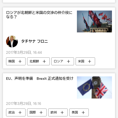
韓国
シリア
サッカー
ロシアが北朝鮮と米国の交渉の仲介役に
なる？
タチヤナ フロニ
2017年3月29日, 16:44
韓国
北朝鮮
ロシア
米国
EU、声明を準備 Brexit 正式通知を受け
2017年3月29日, 16:16
政治
国際
欧州
英国