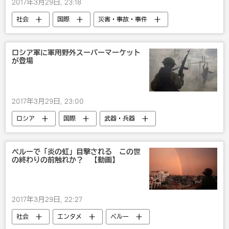
2017年3月29日, 23:18
社会
国際
災害・事故・事件
米国
ロシア軍に軍用野外スーパーマーケット
が登場
2017年3月29日, 23:00
ロシア
国際
武器・兵器
ペルーで「炎の虹」目撃される この世
の終わりの前触れか？ 【動画】
2017年3月29日, 22:27
社会
エンタメ
ペルー