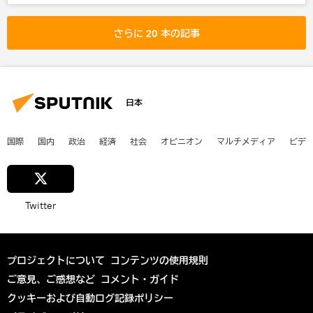
テリーザ・メイ
欧州連合
Brexit： 英国のEU離脱
さらに 20 本の記事
日本
国際
国内
政治
経済
社会
オピニオン
マルチメディア
ビデ
Twitter
プロジェクトについて
コンテンツの使用規則
ご意見、ご感想など
コメント・ガイド
クッキーおよび自動ログ記録ポリシー