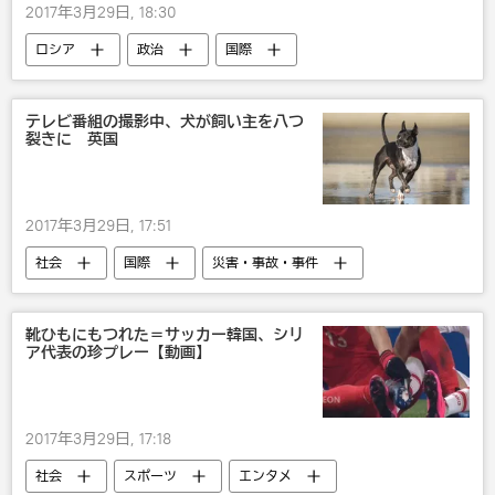
2017年3月29日, 18:30
ロシア
政治
国際
テレビ番組の撮影中、犬が飼い主を八つ
裂きに 英国
2017年3月29日, 17:51
社会
国際
災害・事故・事件
欧州
靴ひもにもつれた＝サッカー韓国、シリ
ア代表の珍プレー【動画】
2017年3月29日, 17:18
社会
スポーツ
エンタメ