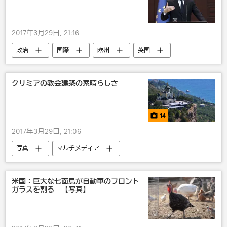
2017年3月29日, 21:16
政治
国際
欧州
英国
Brexit： 英国のEU離脱
クリミアの教会建築の素晴らしさ
14
2017年3月29日, 21:06
写真
マルチメディア
米国：巨大な七面鳥が自動車のフロント
ガラスを割る 【写真】