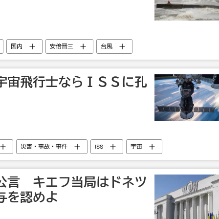
国内
安倍晋三
台風
宇宙飛行士ならＩＳＳに孔
災害・事故・事件
ISS
宇宙
公言 キエフ当局はドネツ
与を認めよ