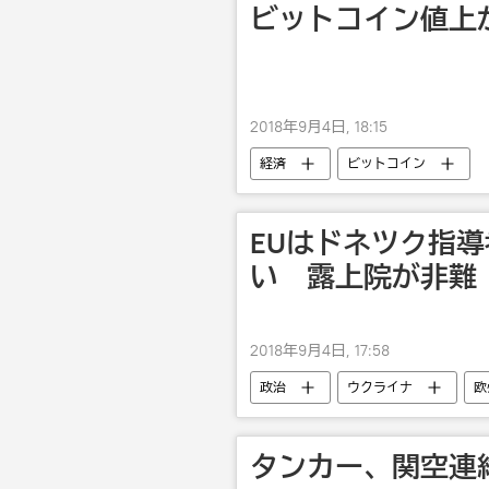
ビットコイン値上
2018年9月4日, 18:15
経済
ビットコイン
EUはドネツク指
い 露上院が非難
2018年9月4日, 17:58
政治
ウクライナ
欧
タンカー、関空連