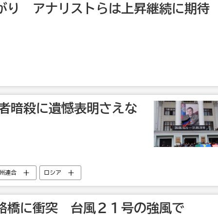
がり アナリストらは上昇継続に期待
導者暗殺に遺憾表明さえな
州連合
ロシア
絡橋に衝突 台風２１号の強風で