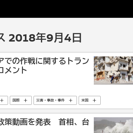
 2018年9月4日
アでの作戦に関するトラン
コメント
国際
災害・事故・事件
米国
軍事
政策動画を発表 首相、台