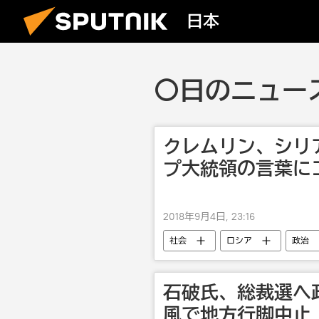
日本
〇日のニュース
クレムリン、シリ
プ大統領の言葉に
2018年9月4日, 23:16
社会
ロシア
政治
シリア
ドナルド・トランプ
石破氏、総裁選へ
風で地方行脚中止