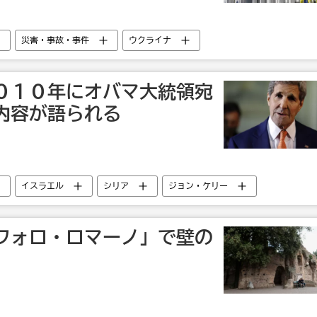
災害・事故・事件
ウクライナ
０１０年にオバマ大統領宛
内容が語られる
イスラエル
シリア
ジョン・ケリー
バラク・オバマ
フォロ・ロマーノ」で壁の