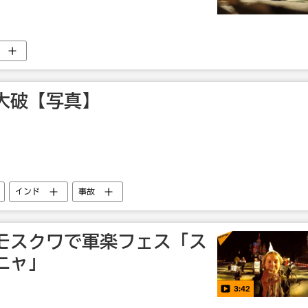
大破【写真】
インド
事故
モスクワで軍楽フェス「ス
ニャ」
3:42