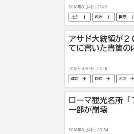
2018年9月4日, 21:48
社会
政治
国際
アサド大統領が２
てに書いた書簡の
2018年9月4日, 21:29
政治
国際
米国
バッシャール・アル＝アサド
ローマ観光名所「
一部が崩壊
2018年9月4日, 20:54