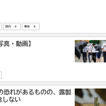
国内
事故
写真・動画】
の恐れがあるものの、露製
断念しない