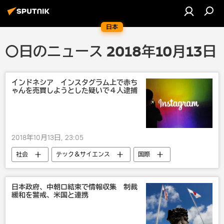
日本
〇日のニュース 2018年10月13日
インドネシア インスタグラム上で赤ち
ゃんを売買しようとした疑いで４人逮捕
2018年10月13日, 23:05
社会
テック＆サイエンス
国際
災害・事故・事件
アジア
インドネシア
事故
子供
日本政府、中朝ロ結束で情報収集 制裁
緩和を警戒、米国と連携