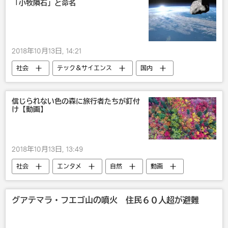
「小牧隕石」と命名
2018年10月13日, 14:21
社会
テック＆サイエンス
国内
信じられない色の森に旅行者たちが釘付
け【動画】
2018年10月13日, 13:49
社会
エンタメ
自然
動画
米国
グアテマラ・フエゴ山の噴火 住民６０人超が避難