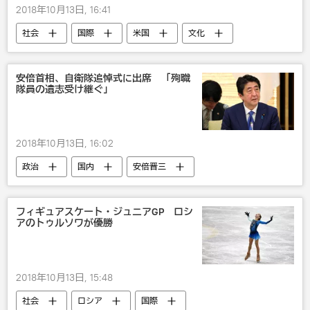
2018年10月13日, 16:41
社会
国際
米国
文化
メラニア・トランプ
スキャンダル
安倍首相、自衛隊追悼式に出席 「殉職
隊員の遺志受け継ぐ」
2018年10月13日, 16:02
政治
国内
安倍晋三
自衛隊
フィギュアスケート・ジュニアGP ロシ
アのトゥルソワが優勝
2018年10月13日, 15:48
社会
ロシア
国際