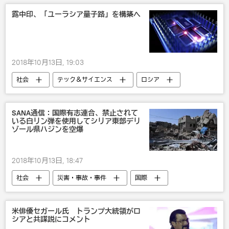
軍事基地
露中印、「ユーラシア量子路」を構築へ
2018年10月13日, 19:03
社会
テック＆サイエンス
ロシア
国際
アジア
インド
中国
テクノ
IT・科学
ハッカー
SANA通信：国際有志連合、禁止されて
いる白リン弾を使用してシリア東部デリ
ゾール県ハジンを空爆
2018年10月13日, 18:47
社会
災害・事故・事件
国際
シリア
ミサイル
事故
米俳優セガール氏 トランプ大統領がロ
シアと共謀説にコメント