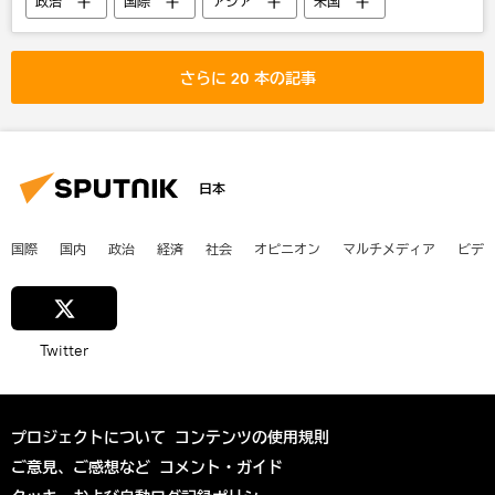
政治
国際
アジア
米国
北朝鮮
米朝関係
さらに 20 本の記事
日本
国際
国内
政治
経済
社会
オピニオン
マルチメディア
ビデ
Twitter
プロジェクトについて
コンテンツの使用規則
ご意見、ご感想など
コメント・ガイド