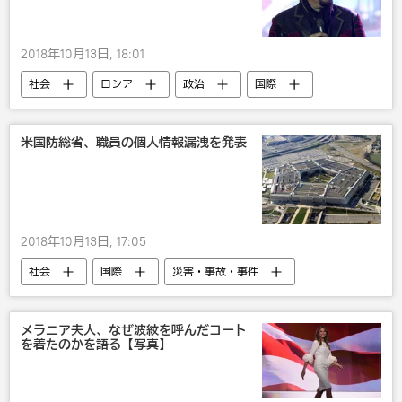
2018年10月13日, 18:01
社会
ロシア
政治
国際
米国
ウラジーミル・プーチン
おもしろい
米国防総省、職員の個人情報漏洩を発表
2018年10月13日, 17:05
社会
国際
災害・事故・事件
米国
米国防総省・ペンタゴン
事故
ハッカー
メラニア夫人、なぜ波紋を呼んだコート
を着たのかを語る【写真】