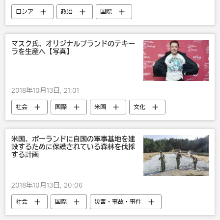
ロシア
政治
国際
シンガポール
国内
ウラジーミル・プーチン
安倍晋三
マスク氏、オリジナルブランドのテキー
ラを生産へ【写真】
露日関係
2018年10月13日, 21:01
社会
国際
米国
文化
エンタメ
イーロン・マスク
Tesla
おもしろい
びっくり
米国、ポーランドに自国の軍事基地を建
設するために保護されている森林を伐採
する計画
2018年10月13日, 20:06
社会
国際
災害・事故・事件
米国
欧州
ポーランド