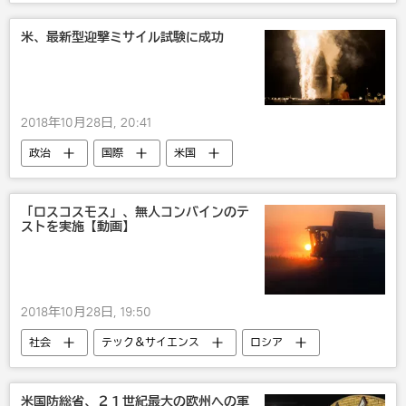
フィギュアスケート
米、最新型迎撃ミサイル試験に成功
2018年10月28日, 20:41
政治
国際
米国
アメリカ軍
武器・兵器
「ロスコスモス」、無人コンバインのテ
ストを実施【動画】
2018年10月28日, 19:50
社会
テック＆サイエンス
ロシア
国際
テクノ
米国防総省、２１世紀最大の欧州への軍