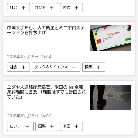
社会
ロシア
国際
スポーツ
カナダ
エフゲニア・メドベージェワ
中国大手ＥＣ、人工衛星とミニ宇宙ステ
ーションを打ち上げ
フィギュアスケート
2018年10月28日, 15:04
社会
テック＆サイエンス
国際
アジア
エンタメ
中国
宇宙
テクノ
おもしろい
ユダヤ人連絡庁元長官、米国のINF全廃
条約離脱に言及 「離脱はすでに計画され
びっくり
ていた」
2018年10月28日, 14:02
ロシア
国際
米国