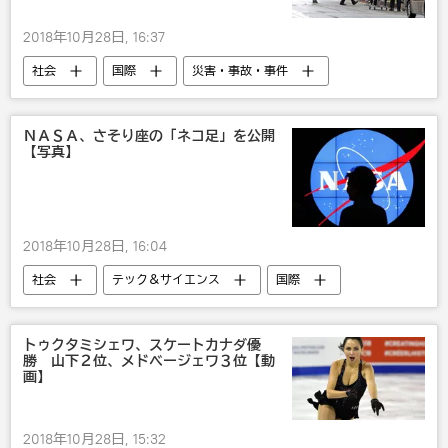
2018年10月28日, 16:37
社会
国際
災害・事故・事件
米国
発砲
ＮＡＳＡ、さそり座の「ネコ足」を公開
【写真】
2018年10月28日, 16:04
社会
テック＆サイエンス
国際
米国
NASA
宇宙
IT・科学
研究
かわいい
ネコ
トゥクタミシェワ、スケートカナダ優
勝 山下２位、メドベージェワ３位【動
画】
2018年10月28日, 15:32