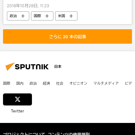
2018年10月28日, 11:23
政治
国際
米国
ウラジーミル・プーチン
ドナルド・トランプ
ロシア
さらに 20 本の記事
日本
国際
国内
政治
経済
社会
オピニオン
マルチメディア
ビデ
Twitter
プロジェクトについて
コンテンツの使用規則