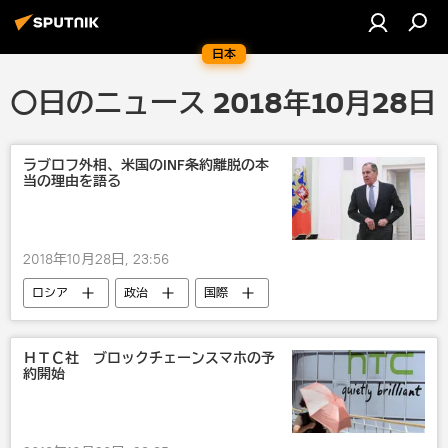
日本
〇日のニュース 2018年10月28日
ラブロフ外相、米国のINF条約離脱の本
当の理由を語る
2018年10月28日, 23:56
ロシア
政治
国際
セルゲイ・ラブロフ
ロシア外務省
露米関係
米国
ＨＴＣ社 ブロックチェーンスマホの予
約開始