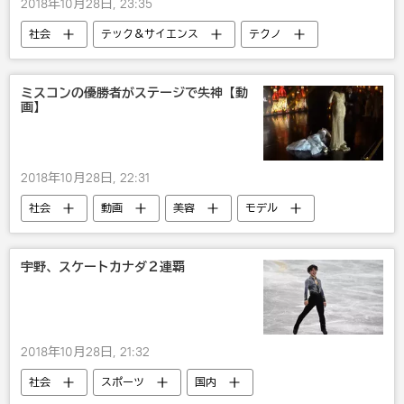
2018年10月28日, 23:35
社会
テック＆サイエンス
テクノ
ミスコンの優勝者がステージで失神【動
画】
2018年10月28日, 22:31
社会
動画
美容
モデル
宇野、スケートカナダ２連覇
2018年10月28日, 21:32
社会
スポーツ
国内