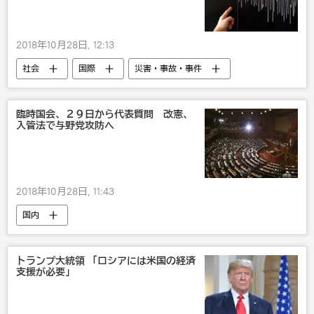
2018年10月28日, 12:13
社会
国際
災害・事故・事件
欧州
地震
臨時国会、２９日から代表質問 改憲、
入管法で与野党攻防へ
2018年10月28日, 11:43
国内
トランプ大統領 「ロシアには米国の経済
支援が必要」