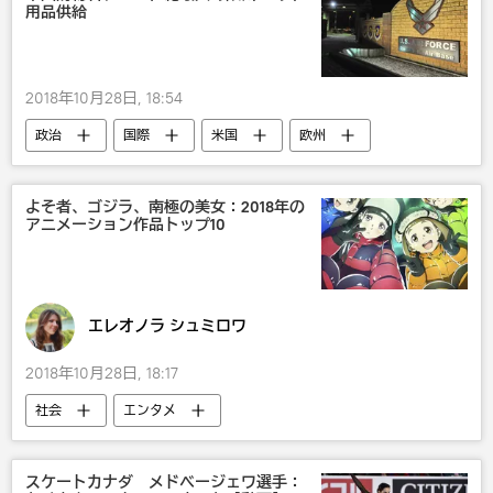
用品供給
2018年10月28日, 18:54
政治
国際
米国
欧州
欧州
NATO
武器・兵器
軍事
よそ者、ゴジラ、南極の美女：2018年の
アニメーション作品トップ10
エレオノラ シュミロワ
2018年10月28日, 18:17
社会
エンタメ
２０１８年の話題を総括
国内
映画
アニメ
おもしろい
かわいい
スケートカナダ メドベージェワ選手：