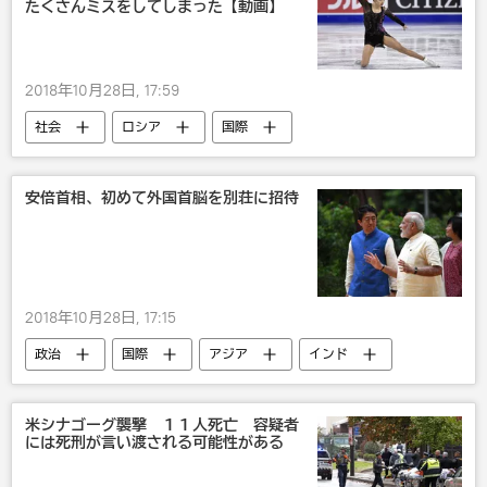
たくさんミスをしてしまった【動画】
番付・ランキング
2018年10月28日, 17:59
社会
ロシア
国際
スポーツ
カナダ
フィギュアスケート
安倍首相、初めて外国首脳を別荘に招待
2018年10月28日, 17:15
政治
国際
アジア
インド
国内
安倍晋三
米シナゴーグ襲撃 １１人死亡 容疑者
には死刑が言い渡される可能性がある