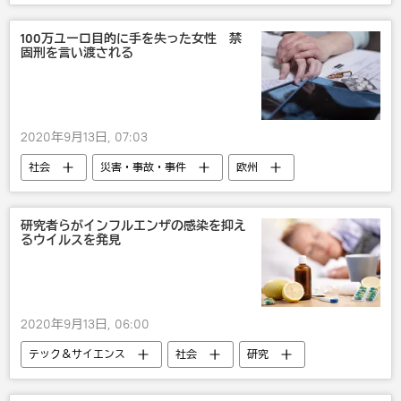
2020年全米オープン
100万ユーロ目的に手を失った女性 禁
固刑を言い渡される
2020年9月13日, 07:03
社会
災害・事故・事件
欧州
国際
びっくり
詐欺
研究者らがインフルエンザの感染を抑え
るウイルスを発見
2020年9月13日, 06:00
テック＆サイエンス
社会
研究
科学研究