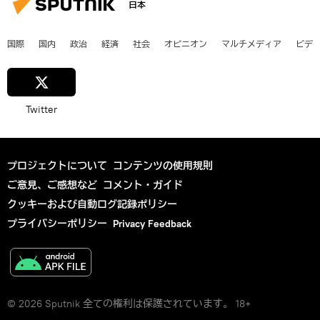
日本
国際
国内
政治
経済
社会
オピニオン
マルチメディア
ビデ
Twitter
プロジェクトについて
コンテンツの使用規則
ご意見、ご感想など
コメント・ガイド
クッキーおよび自動ログ記録ポリシー
プライバシーポリシー
Privacy Feedback
© 2026 Sputnik 全ての権利は保護されています。 18+