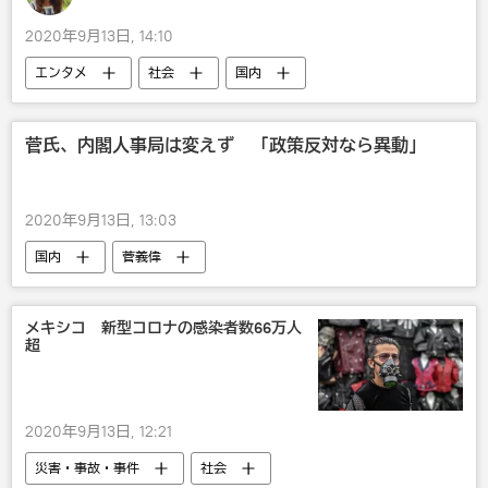
2020年9月13日, 14:10
エンタメ
社会
国内
スキャンダル
音楽
菅氏、内閣人事局は変えず 「政策反対なら異動」
2020年9月13日, 13:03
国内
菅義偉
メキシコ 新型コロナの感染者数66万人
超
2020年9月13日, 12:21
災害・事故・事件
社会