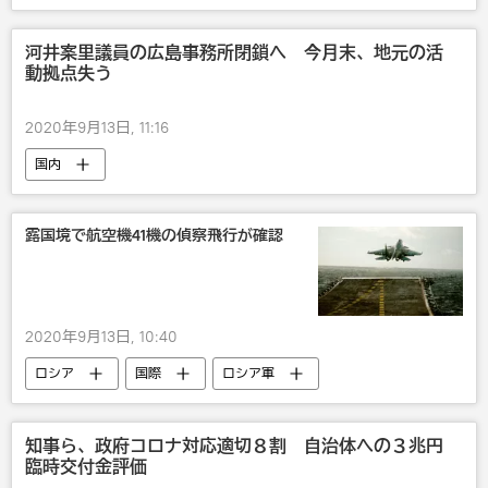
新型コロナウイルス
メキシコ
河井案里議員の広島事務所閉鎖へ 今月末、地元の活
動拠点失う
2020年9月13日, 11:16
国内
露国境で航空機41機の偵察飛行が確認
2020年9月13日, 10:40
ロシア
国際
ロシア軍
軍事
知事ら、政府コロナ対応適切８割 自治体への３兆円
臨時交付金評価