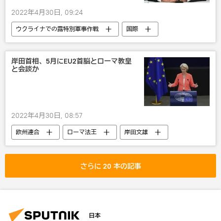
2022年4月30日, 09:24
ウクライナでの露特別軍事作戦
国際
ロシア
NATO
セルゲイ・ラブロフ
岸田首相、5月にEU2首脳とローマ教皇
と会談か
2022年4月30日, 08:57
欧州連合
ローマ法王
岸田文雄
国際
さらに 20 本の記事
日本