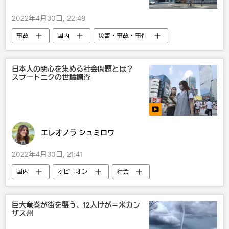
2022年4月30日, 22:48
事故
国内
災害・事故・事件
社会
日本人の関心を集める社会問題とは？
スプートニクの世論調査
エレオノラ シュミロワ
2022年4月30日, 21:41
国内
オピニオン
社会
巨大竜巻が街を襲う、12人けが＝米カン
ザス州