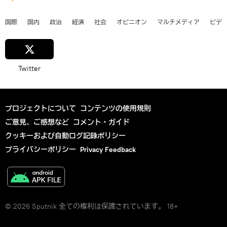
国際
国内
政治
経済
社会
オピニオン
マルチメディア
ビデ
Twitter
プロジェクトについて
コンテンツの使用規則
ご意見、ご感想など
コメント・ガイド
クッキーおよび自動ログ記録ポリシー
プライバシーポリシー
Privacy Feedback
© 2026 Sputnik 全ての権利は保護されています。 18+