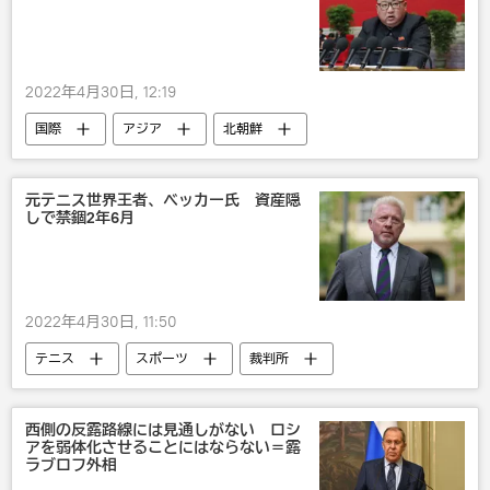
2022年4月30日, 12:19
国際
アジア
北朝鮮
金正恩
核兵器
軍事
元テニス世界王者、ベッカー氏 資産隠
しで禁錮2年6月
2022年4月30日, 11:50
テニス
スポーツ
裁判所
英国
スキャンダル
西側の反露路線には見通しがない ロシ
アを弱体化させることにはならない＝露
ラブロフ外相