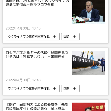
米国とEUは独立国としてのウクライナの
運命に無関心＝露ラブロフ外相
2022年4月30日, 13:45
ウクライナでの露特別軍事作戦
国際
ロシア
ウクライナ
セルゲイ・ラブロフ
ロシアがエネルギーの代替供給国を見つ
けるのは「容易ではない」＝米国務省
2022年4月30日, 12:48
ウクライナでの露特別軍事作戦
国際
ロシア
欧州
欧州連合
ガス
米国
北朝鮮 敵対勢力による核脅威を「先制
的に制圧する」必要がある＝金正恩氏