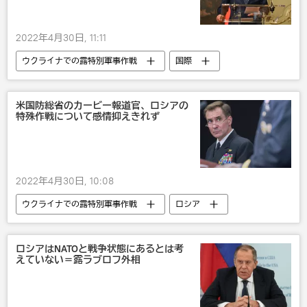
2022年4月30日, 11:11
ウクライナでの露特別軍事作戦
国際
ロシア
セルゲイ・ラブロフ
米国防総省のカービー報道官、ロシアの
特殊作戦について感情抑えきれず
2022年4月30日, 10:08
ウクライナでの露特別軍事作戦
ロシア
米国防総省・ペンタゴン
米国
ロシアはNATOと戦争状態にあるとは考
えていない＝露ラブロフ外相