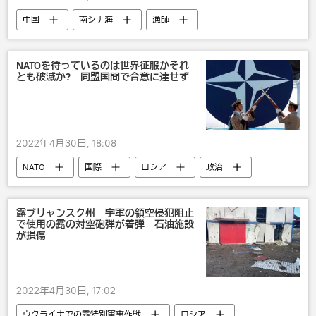
中国
南シナ海
漁師
ベトナム
NATOを待っているのは世界征服かそれ
とも破滅か? 同盟国間で合意に達せず
2022年4月30日, 18:08
NATO
国際
ロシア
政治
軍事
露ブリャンスク州 宇軍の領空侵犯阻止
で使用の露の対空砲弾が着弾 石油施設
が損傷
2022年4月30日, 17:02
ウクライナでの露特別軍事作戦
ロシア