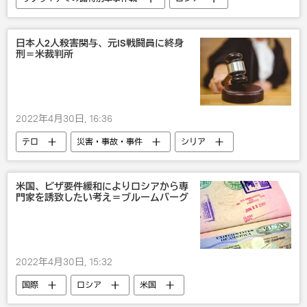
ウクライナ
軍事
日本人2人殺害関与、元IS戦闘員に終身
刑＝米裁判所
2022年4月30日, 16:36
テロ
災害・事故・事件
シリア
裁判所
米国
米国、ビザ要件緩和によりロシアから専
門家を誘致したい考え＝ブルームバーグ
2022年4月30日, 15:32
国際
ロシア
米国