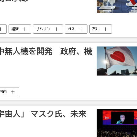
経済
サハリン
ガス
石油
中無人機を開発 政府、機
国内
宇宙人」 マスク氏、未来