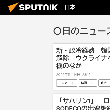
日本
〇日のニュース 
新・政冷経熱 韓
解除 ウクライナ
機のなか
2022年11月14日, 23:15
ロシア
韓国
政治
「サハリン1」 
SODECOの出資