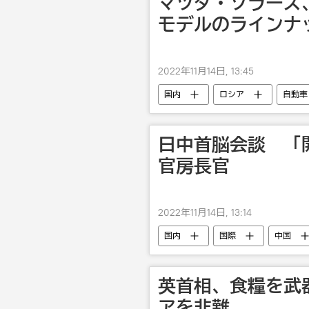
マツダ・ソラーズ、
モデルのラインナ
2022年11月14日, 13:45
国内
ロシア
自動車
日中首脳会談 「
官房長官
2022年11月14日, 13:14
国内
国際
中国
英首相、食糧を武
アを非難