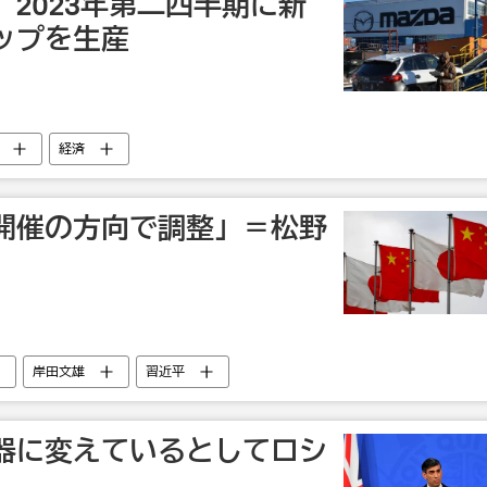
2023年第二四半期に新
ップを生産
経済
開催の方向で調整」＝松野
岸田文雄
習近平
器に変えているとしてロシ