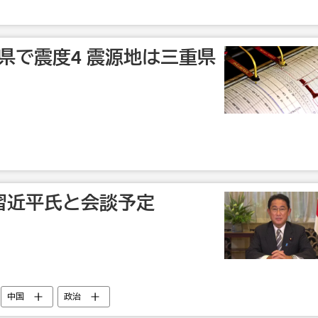
県で震度4 震源地は三重県
習近平氏と会談予定
中国
政治