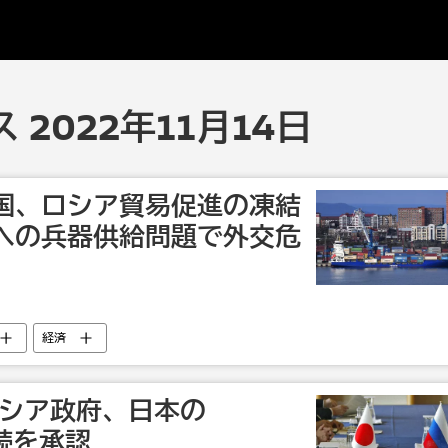
2022年11月14日
国、ロシア貿易促進の凍結
への兵器供給問題で外交危
経済
ロシア政府、日本の
継続を承認