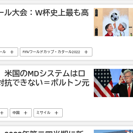
ール大会：W杯史上最も高
ール
FIFAワールドカップ・カタール2022
」米国のMDシステムはロ
対抗できない＝ボルトン元
中国
ミサイル