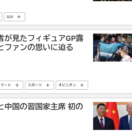
G20
者が見たフィギュアGP露
とファンの思いに迫る
スケート
スポーツ
オピニオン
と中国の習国家主席 初の