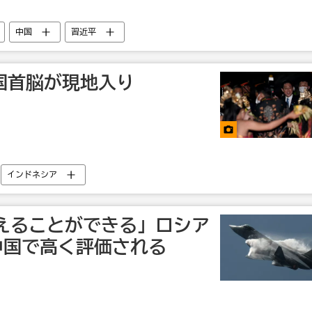
中国
習近平
国首脳が現地入り
インドネシア
えることができる」ロシア
、中国で高く評価される