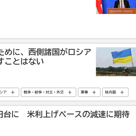
ために、西側諸国がロシア
すことはない
シア
戦争・紛争・対立・外交
軍事
核兵器
9円台に 米利上げペースの減速に期待