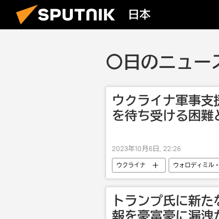
日本
〇日のニュース
ウクライナ軍事支
を待ち受ける困難
2023年10月6日, 22:26
ウクライナ
ウォロディミル
国際
西側諸国によるウクラ
トランプ氏に新た
報を豪富豪に漏洩