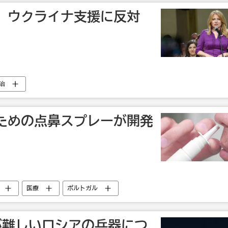
、ウクライナ支援に反対
治
ための点鼻スプレーが開発
医療
ポルトガル
が難しいロシアの兵器につ