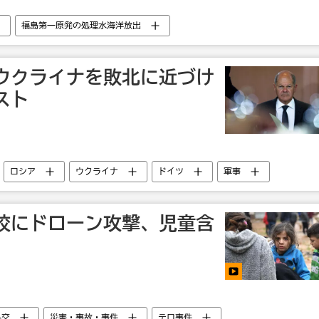
福島第一原発の処理水海洋放出
ウクライナを敗北に近づけ
スト
ロシア
ウクライナ
ドイツ
軍事
校にドローン攻撃、児童含
外交
災害・事故・事件
テロ事件