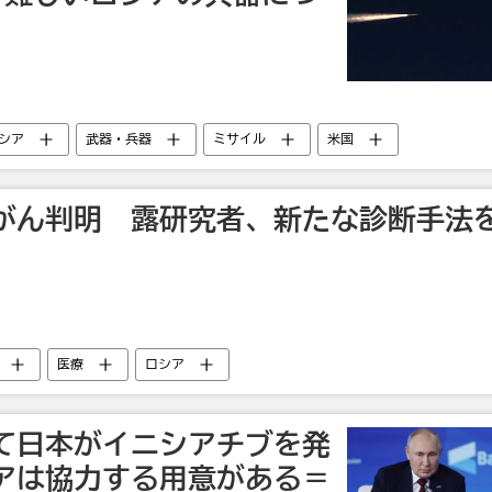
シア
武器・兵器
ミサイル
米国
がん判明 露研究者、新たな診断手法
医療
ロシア
て日本がイニシアチブを発
アは協力する用意がある＝