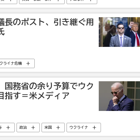
議長のポスト、引き継ぐ用
氏
クライナ危機
、国務省の余り予算でウク
目指す＝米メディア
与
政治
米国
ウクライナ