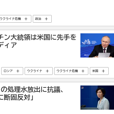
ウクライナ危機
政治
チン大統領は米国に先手を
ディア
ロシア
ウクライナ
ウクライナ危機
米国
目の処理水放出に抗議、
に断固反対」