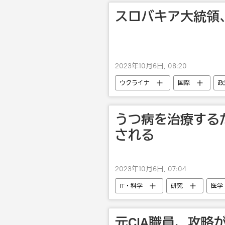
スロバキア大統領
2023年10月6日, 08:20
ウクライナ
国際
政
うつ病を治療する
される
2023年10月6日, 07:04
IT・科学
研究
医学
元CIA職員、攻略