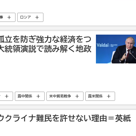
事
ロシア
孤立を防ぎ強力な経済をつ
大統領演説で読み解く地政
ン
露中関係
米中貿易戦争
露米関係
ウクライナ難民を許せない理由＝英紙