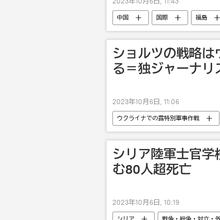
2023年10月6日, 11:43
中国
国際
福島
ショルツの戦略は
る＝独ジャーナリ
2023年10月6日, 11:06
ウクライナでの露特別軍事作戦
ウクライナ危機
シリア陸軍士官学
む80人超死亡
2023年10月6日, 10:19
シリア
戦争・紛争・対立・