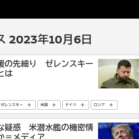
 2023年10月6日
援の先細り ゼレンスキー
とは
・ゼレンスキー
米国
ドイツ
ロシア
イナへの兵器供与
な疑惑 米潜水艦の機密情
か＝メディア