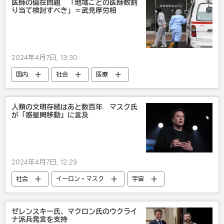
医師の偏在問題 「地域ごとの医師数割
り当て検討すべき」＝武見厚労相
2024年4月7日, 13:30
国内
社会
医療
人類の文明存続はあと数百年 マスク氏
が「惑星間移動」に言及
2024年4月7日, 12:29
社会
イーロン・マスク
宇宙
火星
テック＆サイエンス
ゼレンスキー氏、マクロン氏のウクライ
ナ派兵発言を支持