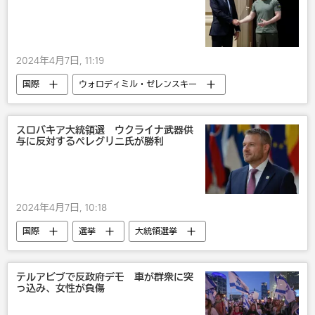
2024年4月7日, 11:19
国際
ウォロディミル・ゼレンスキー
エマニュエル・マクロン
ウクライナ
フランス
ウラジーミル・プーチン
スロバキア大統領選 ウクライナ武器供
与に反対するペレグリニ氏が勝利
NATO
2024年4月7日, 10:18
国際
選挙
大統領選挙
欧州
ウクライナ
テルアビブで反政府デモ 車が群衆に突
っ込み、女性が負傷