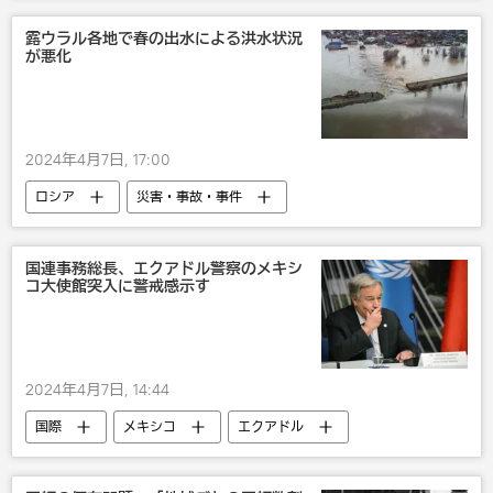
軍事
露ウラル各地で春の出水による洪水状況
が悪化
2024年4月7日, 17:00
ロシア
災害・事故・事件
国連事務総長、エクアドル警察のメキシ
コ大使館突入に警戒感示す
2024年4月7日, 14:44
国際
メキシコ
エクアドル
国連
グテーレス事務総長
災害・事故・事件