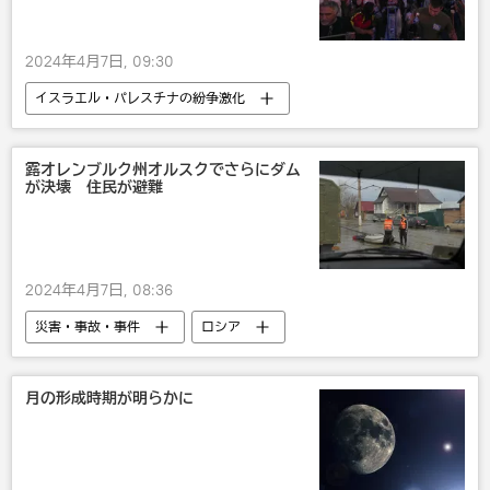
2024年4月7日, 09:30
イスラエル・パレスチナの紛争激化
イスラエル
パレスチナ
抗議
災害・事故・事件
国際
社会
露オレンブルク州オルスクでさらにダム
が決壊 住民が避難
2024年4月7日, 08:36
災害・事故・事件
ロシア
月の形成時期が明らかに