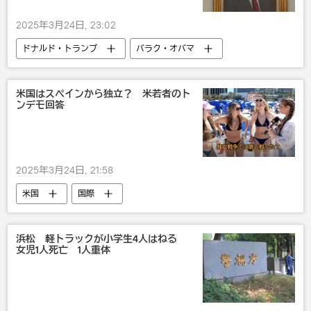
2025年3月24日, 23:02
ドナルド・トランプ
バラク・オバマ
米国
政治
社会
米国はスペインから独立？ 米若者のト
ンデモ回答
2025年3月24日, 21:58
米国
国際
浜松 軽トラックが小学生4人はねる
女児1人死亡 1人重体