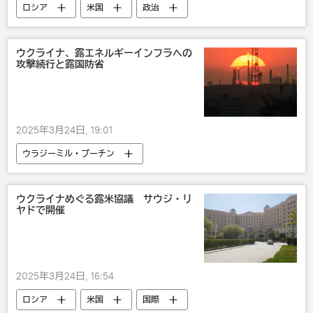
ロシア
米国
政治
ウラジーミル・プーチン
ドミトリー・ペスコフ
ドナルド・トランプ
ウクライナ、露エネルギーインフラへの
攻撃続行と露国防省
ウクライナ
サウジアラビア
黒海
ロシア軍
2025年3月24日, 19:01
ウラジーミル・プーチン
ドミトリー・ペスコフ
米国
国際
ロシア
ウクライナ
ウクライナめぐる露米協議 サウジ・リ
ヤドで開催
2025年3月24日, 16:54
ロシア
米国
国際