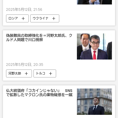
2025年5月12日, 21:56
ロシア
ウクライナ
偽装難民の取締強化を＝河野太郎氏、ク
ルド人問題で川口視察
2025年5月12日, 20:35
河野太郎
トルコ
仏大統領府「コカインじゃない」 SNS
で拡散したマクロン氏の薬物疑惑を一蹴