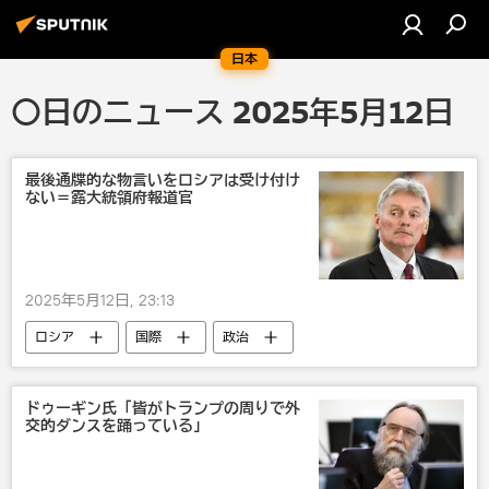
日本
〇日のニュース 2025年5月12日
最後通牒的な物言いをロシアは受け付け
ない＝露大統領府報道官
2025年5月12日, 23:13
ロシア
国際
政治
ドミトリー・ペスコフ
ウラジーミル・プーチン
ウクライナ
ドゥーギン氏「皆がトランプの周りで外
交的ダンスを踊っている」
欧州
CIS