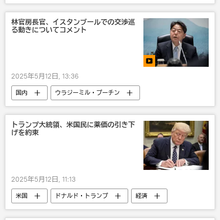
林官房長官、イスタンブールでの交渉巡
る動きについてコメント
2025年5月12日, 13:36
国内
ウラジーミル・プーチン
ウォロディミル・ゼレンスキー
ウクライナ
ロシア
トランプ大統領、米国民に薬価の引き下
げを約束
2025年5月12日, 11:13
米国
ドナルド・トランプ
経済