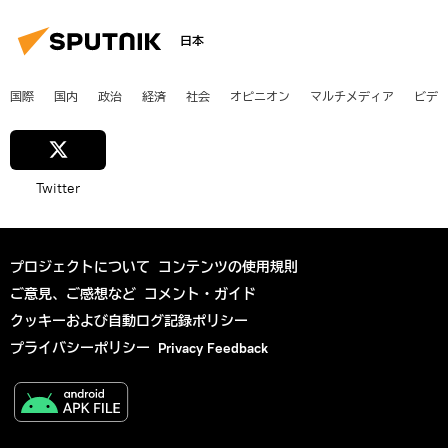
日本
国際
国内
政治
経済
社会
オピニオン
マルチメディア
ビデ
Twitter
プロジェクトについて
コンテンツの使用規則
ご意見、ご感想など
コメント・ガイド
クッキーおよび自動ログ記録ポリシー
プライバシーポリシー
Privacy Feedback